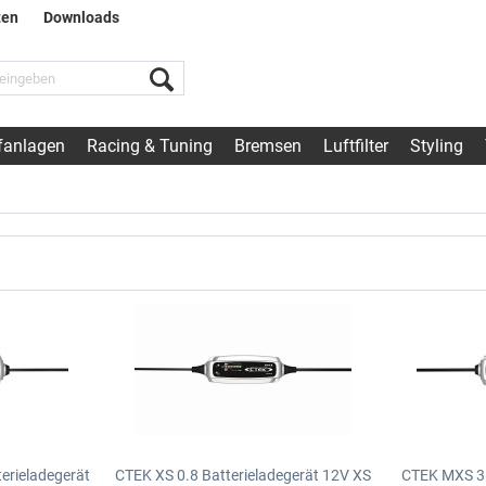
ten
Downloads
fanlagen
Racing & Tuning
Bremsen
Luftfilter
Styling
erieladegerät
CTEK XS 0.8 Batterieladegerät 12V
XS
CTEK MXS 3.