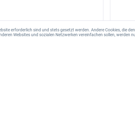
Vergleichen
Merken
ebsite erforderlich sind und stets gesetzt werden. Andere Cookies, die d
 anderen Websites und sozialen Netzwerken vereinfachen sollen, werden n
KS TOOLS Schleifstift, Ø 17 mm
zu Ventilreinigungssatz KT1005100
KT1005103
CHF 4.50 *
Liefertermin sofort verfügbar: ca.1-2 Wochen
Vergleichen
Merken