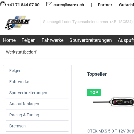
+41 71 844 07 00
carex@carex.ch
|
Partner
Gutach
Home
Felgen
Fahrwerke
Spurverbreiterungen
Auspuf
Werkstattbedarf
Felgen
Topseller
Fahrwerke
TOP
Spurverbreiterungen
Auspuffanlagen
Racing & Tuning
Bremsen
CTEK MXS 5.0 T 12V Batt