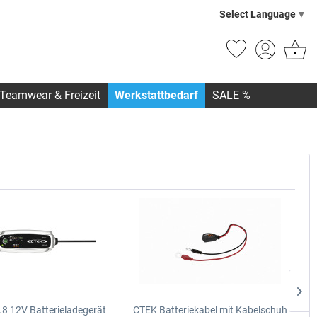
Select Language
▼
Teamwear & Freizeit
Werkstattbedarf
SALE %
8 12V Batterieladegerät
CTEK Batteriekabel mit Kabelschuh
M