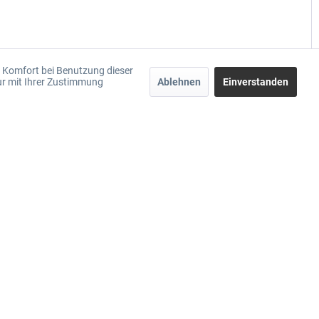
Vergleichen
Merken
en Komfort bei Benutzung dieser
ur mit Ihrer Zustimmung
Ablehnen
Einverstanden
CTEK NXT 5, 12V Batterieladegerät inkl. Lithium
NXT 5 inkl Lithium Ladefunktion
CT40-662
CHF 159.00 *
Liefertermin sofort verfügbar: 1-2 Tage
Vergleichen
Merken