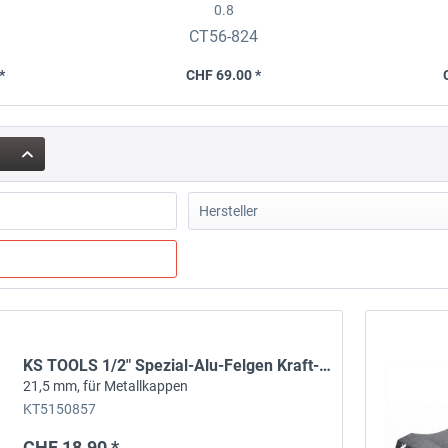
0.8
CT56-824
*
CHF 69.00 *
Hersteller
21Cars
Air Power
BMC
CTEK
FLEX
KS TOOLS 1/2" Spezial-Alu-Felgen Kraft-Stecknuss
21,5 mm, für Metallkappen
FOLIATEC
KT5150857
Gomet / Genibus
GuniWheel
CHF 18.90 *