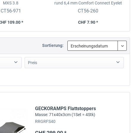
MXS 3.8
rund 6,4 mm
Comfort Connect Eyelet
M6
CT56-971
CT56-260
CHF 109.00 *
CHF 7.90 *
Sortierung:
Preis
von
CHF 1.00
bis
CHF 41945.21
GECKORAMPS Flattstoppers
Masse: 71x40x3cm (1Set = 4Stk)
RRGRFS40
CHF 299.00 *