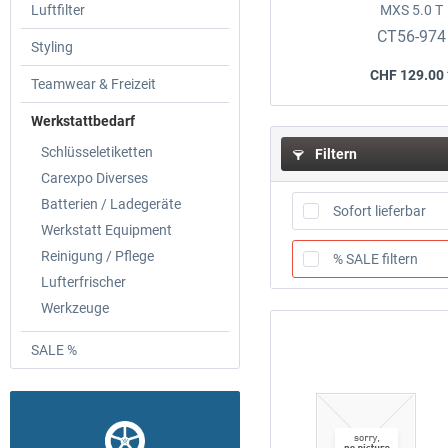
Luftfilter
MXS 5.0 T
CT56-974
Styling
CHF 129.00 
Teamwear & Freizeit
Werkstattbedarf
Schlüsseletiketten
Filtern
Carexpo Diverses
Batterien / Ladegeräte
Sofort lieferbar
Werkstatt Equipment
Reinigung / Pflege
% SALE filtern
Lufterfrischer
Werkzeuge
SALE %