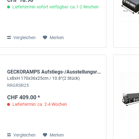
Hermann
Liefertermin sofort verfügbar: ca.1-2 Wochen
JackWheels
KS TOOLS
Monasera
Vergleichen
Merken
Noco
Osram
Raceramps
Setino
Simoni Racing
GECKORAMPS Aufstiegs-/Ausstellungsrampe
SpanSet
LxBxH 170x36x25cm / 10.8°(2 Stück)
RRGRSR25
Sparco
TUGA Chemie
CHF 409.00 *
TyreGuard
Liefertermin: ca. 2-4 Wochen
Vulcanet
Vergleichen
Merken