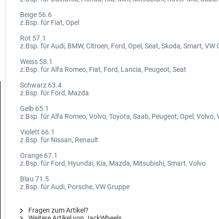
Beige 56.6
z.Bsp. für Fiat, Opel
Rot 57.1
z.Bsp. für Audi, BMW, Citroen, Ford, Opel, Seat, Skoda, Smart, VW
Weiss 58.1
z.Bsp. für Alfa Romeo, Fiat, Ford, Lancia, Peugeot, Seat
Schwarz 63.4
z.Bsp. für Ford, Mazda
Gelb 65.1
z.Bsp. für Alfa Romeo, Volvo, Toyota, Saab, Peugeot, Opel, Volvo,
Violett 66.1
z.Bsp. für Nissan, Renault
Orange 67.1
z.Bsp. für Ford, Hyundai, Kia, Mazda, Mitsubishi, Smart, Volvo
Blau 71.5
z.Bsp. für Audi, Porsche, VW Gruppe
Fragen zum Artikel?
Weitere Artikel von JackWheels