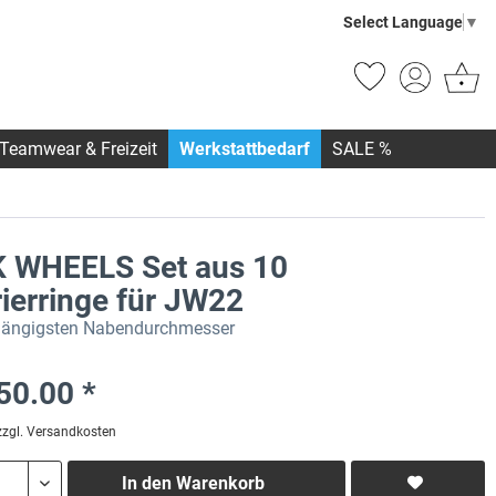
Select Language
▼
Teamwear & Freizeit
Werkstattbedarf
SALE %
 WHEELS Set aus 10
ierringe für JW22
gängigsten Nabendurchmesser
50.00 *
zzgl. Versandkosten
In den
Warenkorb