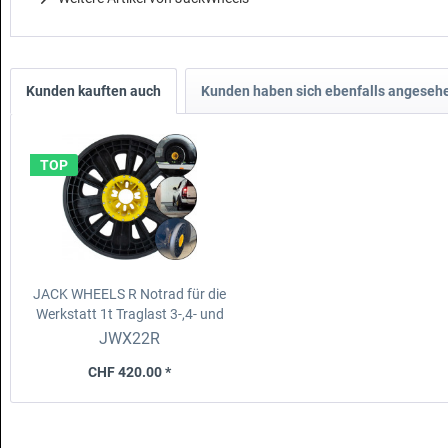
Kunden kauften auch
Kunden haben sich ebenfalls angeseh
TOP
JACK WHEELS R Notrad für die
Werkstatt 1t Traglast
3-,4- und
5 Loch (max. 5x130),
JWX22R
Nabenbohrung 73.1mm
CHF 420.00 *