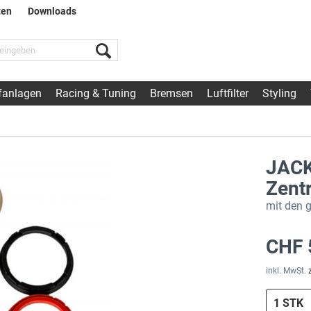
ten
Downloads
fanlagen
Racing & Tuning
Bremsen
Luftfilter
Styling
JACK
Zentr
mit den 
CHF 
inkl. MwSt.