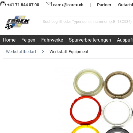
+41 71 844 07 00
carex@carex.ch
|
Partner
Gutach
Home
Felgen
Fahrwerke
Spurverbreiterungen
Auspuf
Werkstattbedarf
Werkstatt Equipment