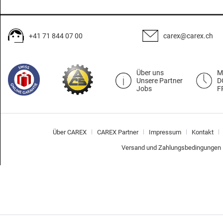
+41 71 844 07 00
carex@carex.ch
Über uns
M
Unsere Partner
D
Jobs
F
Über CAREX
CAREX Partner
Impressum
Kontakt
Versand und Zahlungsbedingungen