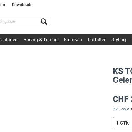
ten
Downloads
fanlagen
Racing & Tuning
Bremsen
Luftfilter
Styling
KS T
Gele
CHF 
inkl. MwSt.