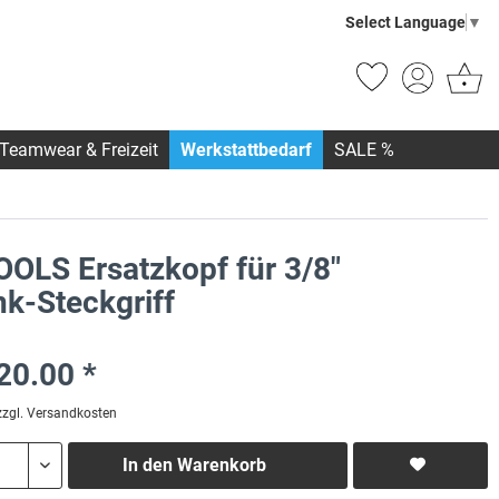
Select Language
▼
Teamwear & Freizeit
Werkstattbedarf
SALE %
OOLS Ersatzkopf für 3/8"
nk-Steckgriff
20.00 *
zzgl. Versandkosten
In den
Warenkorb