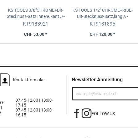
KS TOOLS 3/8"CHROME+Bit-
KS TOOLS 1/2" CHROME+RIBE-
Stecknuss-Satz Innen6kant
,7-
Bit-Stecknuss-Satz,lang
,9-
tlg.4-12mm
tlg.M5-M14
KT9183921
KT9181895
CHF 53.00 *
CHF 120.00 *
Newsletter Anmeldung
Kontaktformular
07:45-12:00 | 13:00-
O-
17:15
O
07:45-12:00 | 13:00-
R
FOLLOW US
16:15