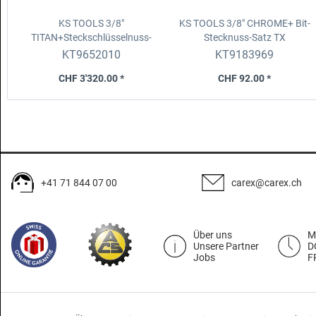
KS TOOLS 3/8"
KS TOOLS 3/8" CHROME+ Bit-
TITAN+Steckschlüsselnuss-
Stecknuss-Satz TX
Satz,5-tlg
.
m.Bohrung,lang,9-tlg.TB20-
KT9652010
KT9183969
TB60
CHF 3'320.00 *
CHF 92.00 *
+41 71 844 07 00
carex@carex.ch
Über uns
M
Unsere Partner
D
Jobs
F