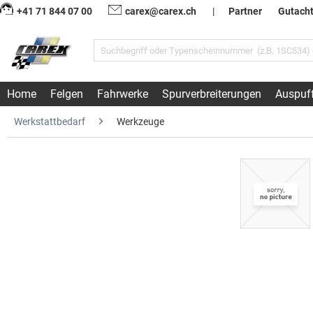
+41 71 844 07 00
carex@carex.ch
|
Partner
Gutach
Home
Felgen
Fahrwerke
Spurverbreiterungen
Auspuf
Werkstattbedarf
Werkzeuge