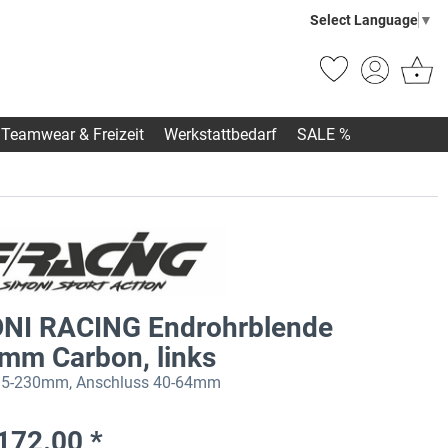
Select Language
▼
Teamwear & Freizeit
Werkstattbedarf
SALE %
NI RACING Endrohrblende
mm Carbon, links
15-230mm, Anschluss 40-64mm
172.00 *