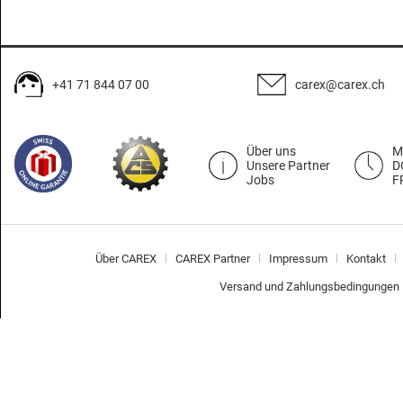
+41 71 844 07 00
carex@carex.ch
Über uns
M
Unsere Partner
D
Jobs
F
Über CAREX
CAREX Partner
Impressum
Kontakt
Versand und Zahlungsbedingungen