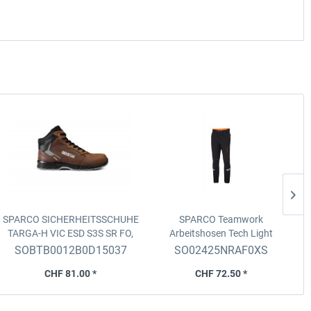
SPARCO SICHERHEITSSCHUHE
SPARCO Teamwork
TARGA-H VIC
ESD S3S SR FO,
Arbeitshosen Tech Light
Dunkelbraun, Grösse 37
Schwarz-Orange fluo, Grösse
SOBTB0012B0D15037
SO02425NRAF0XS
XS
CHF 81.00 *
CHF 72.50 *