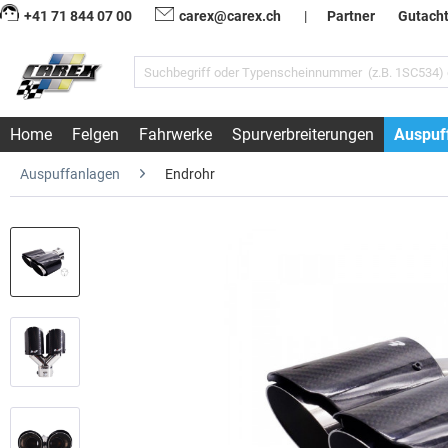
+41 71 844 07 00
carex@carex.ch
|
Partner
Gutach
Home
Felgen
Fahrwerke
Spurverbreiterungen
Auspuf
Auspuffanlagen
Endrohr