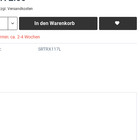
zzgl. Versandkosten
In den
Warenkorb
ermin: ca. 2-4 Wochen
:
SRTRX117L