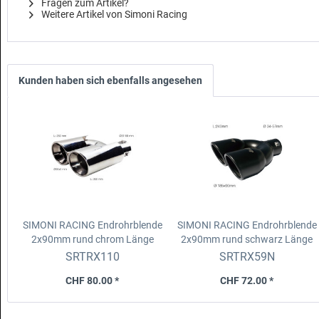
Fragen zum Artikel?
Weitere Artikel von Simoni Racing
Kunden haben sich ebenfalls angesehen
SIMONI RACING Endrohrblende
SIMONI RACING Endrohrblende
2x90mm rund chrom
Länge
2x90mm rund schwarz
Länge
250mm, Anschluss 37-59mm
240mm, Anschluss 34-57mm
SRTRX110
SRTRX59N
schräg
CHF 80.00 *
CHF 72.00 *