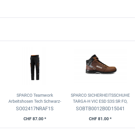
SPARCO Teamwork
SPARCO SICHERHEITSSCHUHE
Arbeitshosen Tech
Schwarz-
TARGA-H VIC
ESD S3S SR FO,
Orange fluo, Grösse S
Dunkelbraun, Grösse 41
SO02417NRAF1S
SOBTB0012B0D15041
CHF 87.00 *
CHF 81.00 *