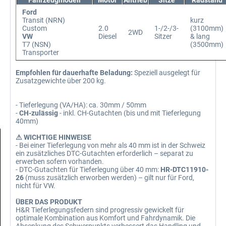
Ford
Transit (NRN)
kurz
Custom
2.0
1-/2-/3-
(3100mm)
2WD
VW
Diesel
Sitzer
& lang
T7 (NSN)
(3500mm)
Transporter
Empfohlen für dauerhafte Beladung:
Speziell ausgelegt für
Zusatzgewichte über 200 kg.
- Tieferlegung (VA/HA): ca. 30mm / 50mm
-
CH-zulässig
- inkl. CH-Gutachten (bis und mit Tieferlegung
40mm)
⚠ WICHTIGE HINWEISE
- Bei einer Tieferlegung von mehr als 40 mm ist in der Schweiz
ein zusätzliches DTC-Gutachten erforderlich – separat zu
erwerben sofern vorhanden.
- DTC-Gutachten für Tieferlegung über 40 mm:
HR-DTC11910-
26
(muss zusätzlich erworben werden) – gilt nur für Ford,
nicht für VW.
ÜBER DAS PRODUKT
H&R Tieferlegungsfedern sind progressiv gewickelt für
optimale Kombination aus Komfort und Fahrdynamik. Die
Absenkung des Schwerpunkts verbessert das Handling und