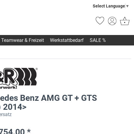
Select Language
▼
Teamwear & Freizeit
Werkstattbedarf
SALE %
edes Benz AMG GT + GTS
) 2014>
rsatz
754.00 *