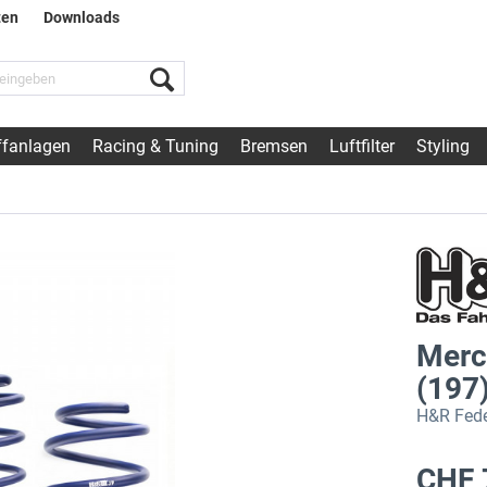
ten
Downloads
fanlagen
Racing & Tuning
Bremsen
Luftfilter
Styling
Merc
(197
H&R Fede
CHF 