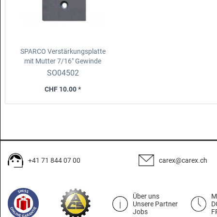
SPARCO Verstärkungsplatte
mit Mutter 7/16" Gewinde
Platte 8x5cm, 3mm dick aus
SO04502
Stahl
CHF 10.00 *
+41 71 844 07 00
carex@carex.ch
Über uns
M
Unsere Partner
D
Jobs
F