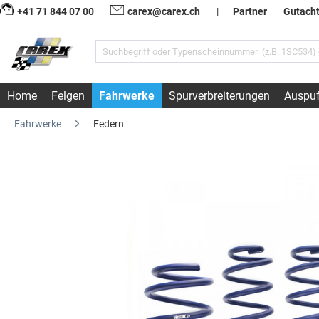
+41 71 844 07 00
carex@carex.ch
|
Partner
Gutach
Home
Felgen
Fahrwerke
Spurverbreiterungen
Auspuf
Fahrwerke
Federn