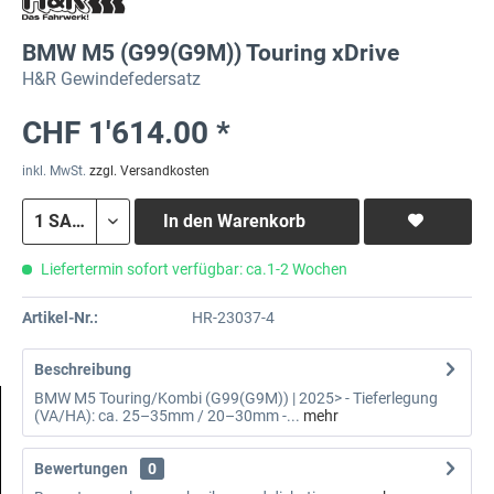
BMW M5 (G99(G9M)) Touring xDrive
H&R Gewindefedersatz
CHF 1'614.00 *
inkl. MwSt.
zzgl. Versandkosten
In den
Warenkorb
Liefertermin sofort verfügbar: ca.1-2 Wochen
Artikel-Nr.:
HR-23037-4
Beschreibung
BMW M5 Touring/Kombi (G99(G9M)) | 2025> - Tieferlegung
(VA/HA): ca. 25–35mm / 20–30mm -...
mehr
Bewertungen
0