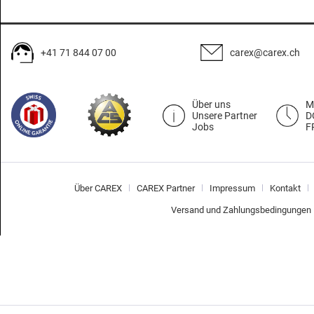
+41 71 844 07 00
carex@carex.ch
Über uns
M
Unsere Partner
D
Jobs
F
Über CAREX
CAREX Partner
Impressum
Kontakt
Versand und Zahlungsbedingungen