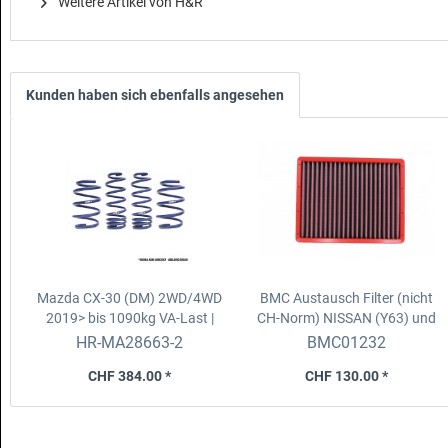
Weitere Artikel von H&R
Kunden haben sich ebenfalls angesehen
Mazda CX-30 (DM) 2WD/4WD
BMC Austausch Filter (nicht
2019>
bis 1090kg VA-Last |
CH-Norm)
NISSAN (Y63) und
H&R Federsatz
INFINITY (Z63)
HR-MA28663-2
BMC01232
CHF 384.00 *
CHF 130.00 *