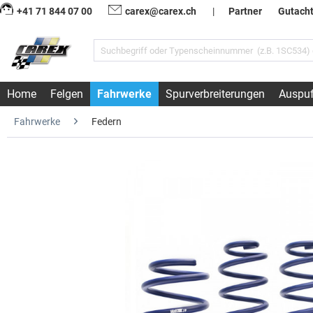
+41 71 844 07 00
carex@carex.ch
|
Partner
Gutach
Home
Felgen
Fahrwerke
Spurverbreiterungen
Auspuf
Fahrwerke
Federn