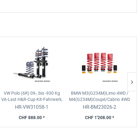
VW Polo (6R) 09-, bis -930 Kg
BMW M3(G234M)Limo 4WD /
VA-Last
H&R-Cup-Kit-Fahrwerk,
M4(G234M)Coupé/Cabrio 4WD
nicht für Polo WRC
inkl. Competition | H&R
HR-VW31058-1
HR-BM23026-2
Gewindefedersatz
CHF 888.00 *
CHF 1'208.00 *