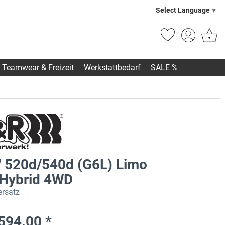
Select Language
▼
Teamwear & Freizeit
Werkstattbedarf
SALE %
520d/540d (G6L) Limo
 Hybrid 4WD
rsatz
594.00 *