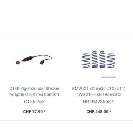
CTEK Zig-anzünder Stecker
BMW iX1 xDrive30 U1X (U11)
Adapter CTEK neu
Comfort
4WD 21>
H&R Federsatz
Connect Cig Plug
CT56-263
HR-BM28568-2
CHF 17.90 *
CHF 448.00 *