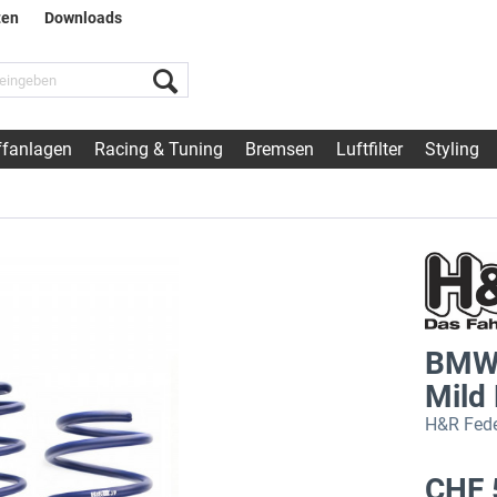
ten
Downloads
fanlagen
Racing & Tuning
Bremsen
Luftfilter
Styling
BMW 
Mild
H&R Fede
CHF 