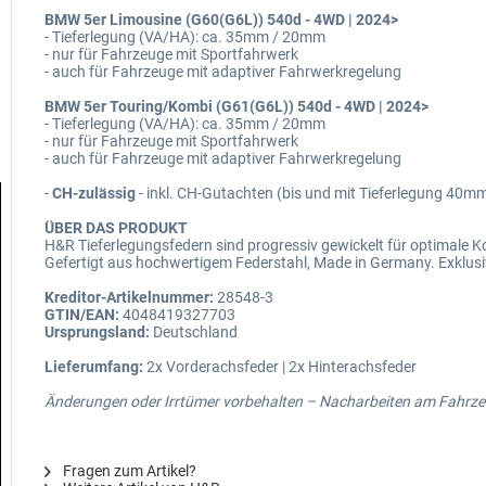
BMW 5er Limousine (G60(G6L)) 540d - 4WD | 2024>
- Tieferlegung (VA/HA): ca. 35mm / 20mm
- nur für Fahrzeuge mit Sportfahrwerk
- auch für Fahrzeuge mit adaptiver Fahrwerkregelung
BMW 5er Touring/Kombi (G61(G6L)) 540d - 4WD | 2024>
- Tieferlegung (VA/HA): ca. 35mm / 20mm
- nur für Fahrzeuge mit Sportfahrwerk
- auch für Fahrzeuge mit adaptiver Fahrwerkregelung
-
CH-zulässig
- inkl. CH-Gutachten (bis und mit Tieferlegung 40m
ÜBER DAS PRODUKT
H&R Tieferlegungsfedern sind progressiv gewickelt für optimale
Gefertigt aus hochwertigem Federstahl, Made in Germany. Exklusi
Kreditor-Artikelnummer:
28548-3
GTIN/EAN:
4048419327703
Ursprungsland:
Deutschland
Lieferumfang:
2x Vorderachsfeder | 2x Hinterachsfeder
Änderungen oder Irrtümer vorbehalten – Nacharbeiten am Fahrzeu
Fragen zum Artikel?