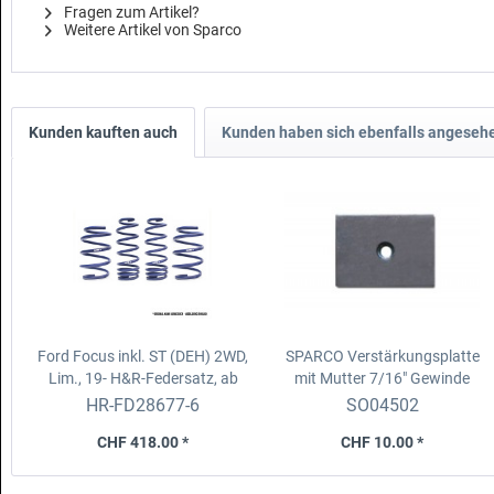
Fragen zum Artikel?
Weitere Artikel von Sparco
Kunden kauften auch
Kunden haben sich ebenfalls angeseh
Ford Focus inkl. ST (DEH) 2WD,
SPARCO Verstärkungsplatte
Lim., 19-
H&R-Federsatz, ab
mit Mutter 7/16" Gewinde
1035 kg VA-Last
Platte 8x5cm, 3mm dick aus
HR-FD28677-6
SO04502
Stahl
CHF 418.00 *
CHF 10.00 *