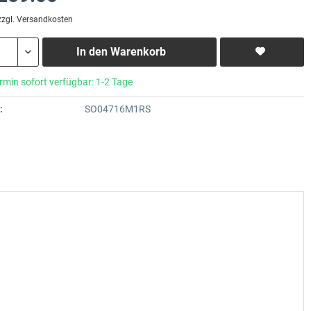
zzgl. Versandkosten
In den
Warenkorb
rmin sofort verfügbar: 1-2 Tage
:
SO04716M1RS