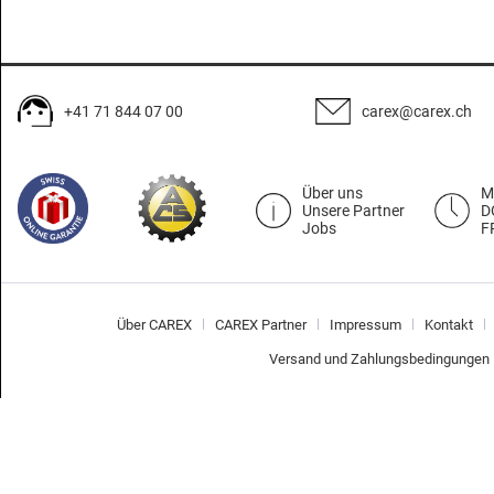
+41 71 844 07 00
carex@carex.ch
Über uns
M
Unsere Partner
D
Jobs
F
Über CAREX
CAREX Partner
Impressum
Kontakt
Versand und Zahlungsbedingungen