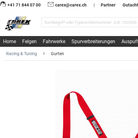
+41 71 844 07 00
carex@carex.ch
|
Partner
Gutach
Home
Felgen
Fahrwerke
Spurverbreiterungen
Auspuf
Racing & Tuning
Gurten