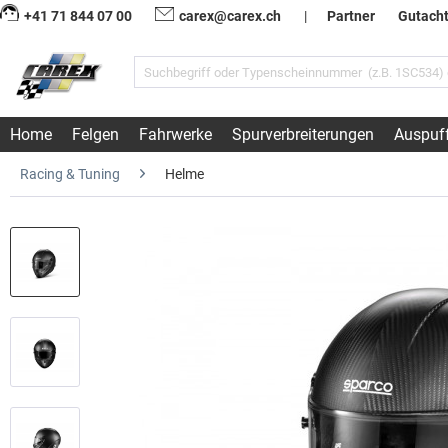
+41 71 844 07 00
carex@carex.ch
|
Partner
Gutach
Home
Felgen
Fahrwerke
Spurverbreiterungen
Auspuf
Racing & Tuning
Helme