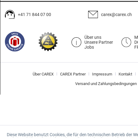
+41 71 844 07 00
carex@carex.ch
Über uns
M
Unsere Partner
D
Jobs
F
Über CAREX
CAREX Partner
Impressum
Kontakt
Versand und Zahlungsbedingungen
Diese Website benutzt Cookies, die für den technischen Betrieb der W