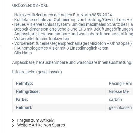
GRÖSSEN: XS - XXL
- Helm zertifiziert nach der neuen FIA-Norm 8859-2024
- Kohlefaserschale zur Optimierung von Leistung/Gewicht des He
- Neues Visierverschlusssystem, um den maximalen Schutz des Fahr
- Doppelt dimensionierte Schale und EPS mit Belüftungsöffnungen
- Anpassbare, herausnehmbare und waschbare Innenausstattung (
- Vorbereitet für ein Trinksystem
- Vorbereitet für eine Gegensprechanlage (Mikrofon + Ohrstöpsel)
- FIA homologiertes Visier mit 3 Einstellmöglichkeiten
- Clip Hans
Anpassbare, herausnehmbare und waschbare Innenausstattung.
Integralhelm (geschlossen)
Helmtyp:
Racing Helm
Helmgrösse:
Grösse M+
Farbe:
carbon
Helmart:
geschlossen 
Fragen zum Artikel?
Weitere Artikel von Sparco