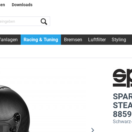
ten
Downloads
fanlagen
Racing & Tuning
Bremsen
Luftfilter
Styling
SPA
STEA
8859
Schwarz-