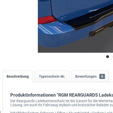
Beschreibung
Typenschein-Nr.
Bewertungen
0
Produktinformationen "RGM REARGUARDS Ladekan
Der Rearguards Ladekantenschutz ist der Garant für die Werterhal
Lösung, um auch Ihr Fahrzeug stylisch und kratzsicher Beladen z
Erhältliche Farben: Schwarz / Silber / Alu gebürstet / Carbon Look