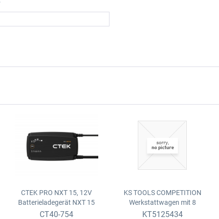
CTEK PRO NXT 15, 12V
KS TOOLS COMPETITION
Batterieladegerät
NXT 15
Werkstattwagen mit 8
Schubladen und 434 Premium-
CT40-754
KT5125434