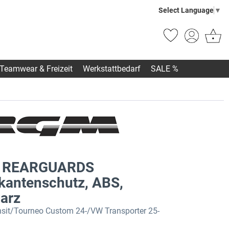
Select Language
▼
Teamwear & Freizeit
Werkstattbedarf
SALE %
 REARGUARDS
kantenschutz, ABS,
arz
nsit/Tourneo Custom 24-/VW Transporter 25-