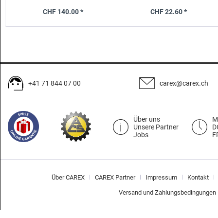
alle
Durchmesser 37-39cm
CHF 140.00 *
CHF 22.60 *
+41 71 844 07 00
carex@carex.ch
Über uns
M
Unsere Partner
D
Jobs
F
Über CAREX
CAREX Partner
Impressum
Kontakt
Versand und Zahlungsbedingungen