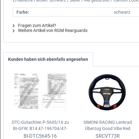
Farbe:
schwarz
Fragen zum Artikel?
Weitere Artikel von RGM Rearguards
Kunden haben sich ebenfalls angesehen
DTC-Gutachten P-5645/16 zu
SIMONI RACING Lenkrad
BI-GFW. B14
47-196704/47-
Überzug Good Vibe Red
222564 VW T5+T6 (7...) 2+4WD
Kunstleder + Mikrofaser,
BI-DTC5645-16
SRCVT73R