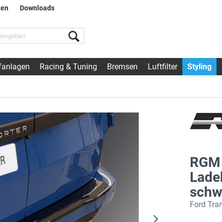
ten
Downloads
fanlagen
Racing & Tuning
Bremsen
Luftfilter
Styling
RGM
Lade
schw
Ford Tra