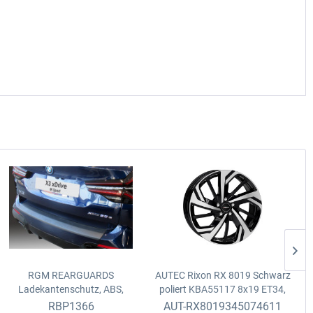
RGM REARGUARDS
AUTEC Rixon RX 8019 Schwarz
Ladekantenschutz, ABS,
poliert KBA55117
8x19 ET34,
schwarz
BMW X3 M Sport
5x112, D.66.6 Fix
RBP1366
AUT-RX8019345074611