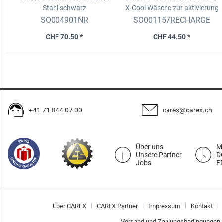
Stahl
schwarz
X-Cool Wäsche
zur aktivierung
des X-Cool Effekt (1 Dosis)
SO004901NR
SO001157RECHARGE
CHF 70.50 *
CHF 44.50 *
+41 71 844 07 00
carex@carex.ch
Über uns
M
Unsere Partner
D
Jobs
F
Über CAREX
CAREX Partner
Impressum
Kontakt
Versand und Zahlungsbedingungen