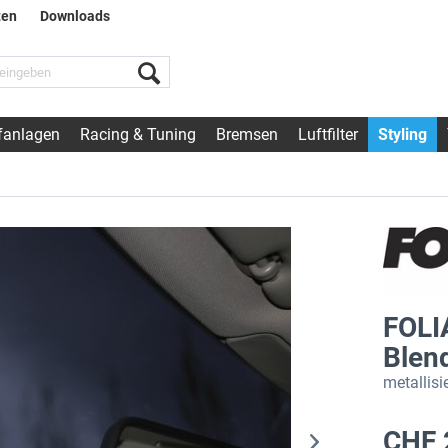
ten
Downloads
fanlagen
Racing & Tuning
Bremsen
Luftfilter
Styling
FOLI
Blend
metallis
CHF 