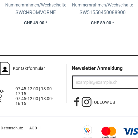
Nummernrahmen/Wechselhalter
Nummernrahmen/Wechselhalter
vorne
Chrom glanz, 8x30cm
Set
Langformat, v. 8x30cm
SWCHROMVORNE
SW51550450088900
+11x51cm, Chrom glanz
CHF 49.00 *
CHF 89.00 *
Newsletter Anmeldung
Kontaktformular
07:45-12:00 | 13:00-
O-
17:15
O
07:45-12:00 | 13:00-
R
FOLLOW US
16:15
Datenschutz
AGB