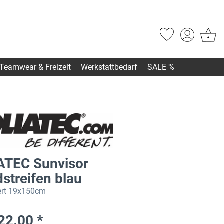
Teamwear & Freizeit
Werkstattbedarf
SALE %
ATEC Sunvisor
streifen blau
iert 19x150cm
22.00 *