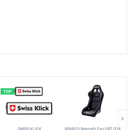
TOP
SWISS KLICK
SPARCO Rennsitz Evo QRT (FIA