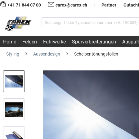
+41 71 844 07 00
carex@carex.ch
|
Partner
Gutach
Home
Felgen
Fahrwerke
Spurverbreiterungen
Auspuf
Styling
Aussendesign
Scheibentönungsfolien