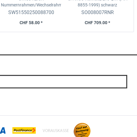
Nummernrahmen/Wechselrahmen
8855-1999)
schwarz
Set
Langformat, v. 8x30cm + h.
SW51550250088700
SO008007RNR
11x51cm, schwarz
CHF 58.00 *
CHF 709.00 *