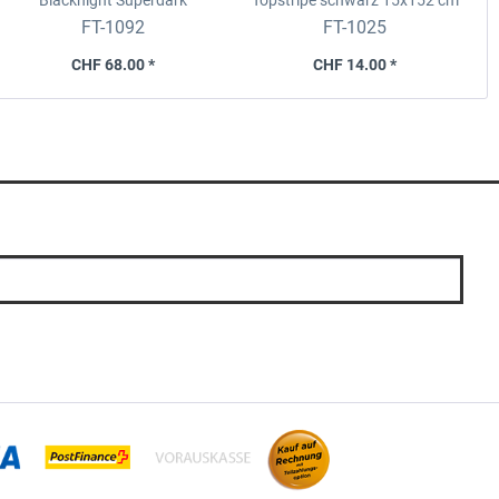
Blacknight Superdark
Topstripe schwarz
15x152 cm
Universell, 76x300cm
FT-1092
FT-1025
CHF 68.00 *
CHF 14.00 *