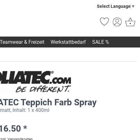
Select Language
▼
Teamwear & Freizeit
Werkstattbedarf
SALE %
ATEC Teppich Farb Spray
att, Inhalt: 1 x 400ml
16.50 *
zzgl. Versandkosten