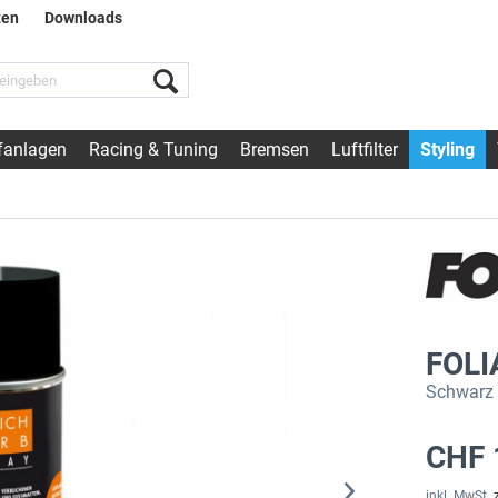
ten
Downloads
fanlagen
Racing & Tuning
Bremsen
Luftfilter
Styling
FOLI
Schwarz m
CHF 
inkl. MwSt.