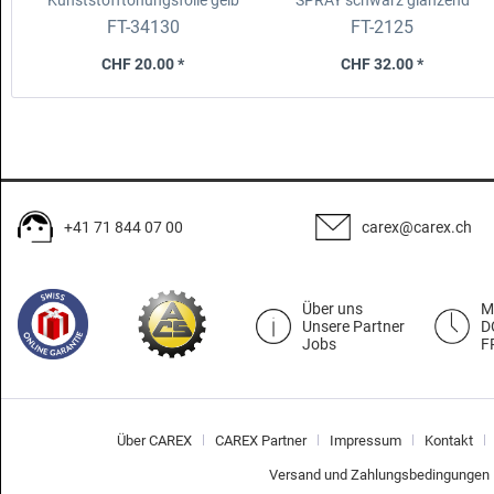
Kunststofftönungsfolie gelb
SPRAY
schwarz glänzend
30x100cm
FT-34130
FT-2125
CHF 20.00 *
CHF 32.00 *
+41 71 844 07 00
carex@carex.ch
Über uns
M
Unsere Partner
D
Jobs
F
Über CAREX
CAREX Partner
Impressum
Kontakt
Versand und Zahlungsbedingungen