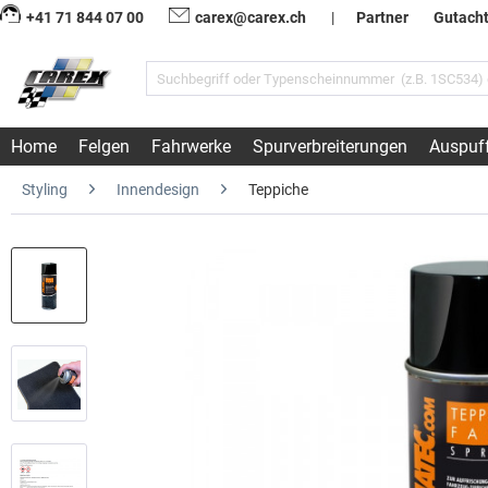
+41 71 844 07 00
carex@carex.ch
|
Partner
Gutach
Home
Felgen
Fahrwerke
Spurverbreiterungen
Auspuf
Styling
Innendesign
Teppiche