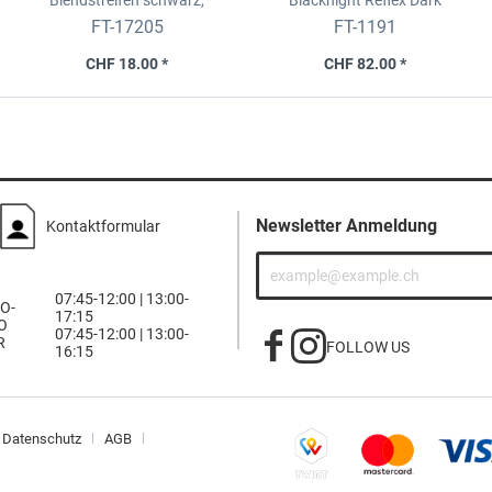
Blendstreifen
schwarz,
Blacknight Reflex Dark
15x152cm
Universell, 76x300cm
FT-17205
FT-1191
CHF 18.00 *
CHF 82.00 *
Newsletter Anmeldung
Kontaktformular
07:45-12:00 | 13:00-
O-
17:15
O
07:45-12:00 | 13:00-
R
FOLLOW US
16:15
Datenschutz
AGB