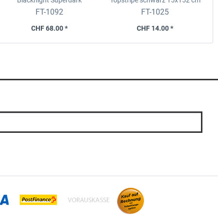
Blacknight Superdark
Topstripe schwarz
15x152 cm
Universell, 76x300cm
FT-1092
FT-1025
CHF 68.00 *
CHF 14.00 *