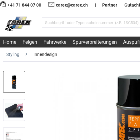
+41 71 844 07 00
carex@carex.ch
|
Partner
Gutach
Home
Felgen
Fahrwerke
Spurverbreiterungen
Auspuf
Styling
Innendesign