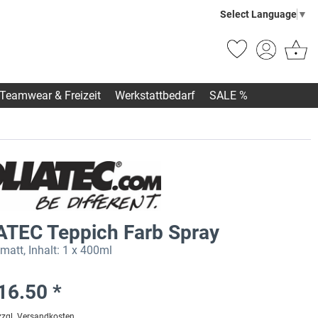
Select Language
▼
Teamwear & Freizeit
Werkstattbedarf
SALE %
ATEC Teppich Farb Spray
att, Inhalt: 1 x 400ml
16.50 *
zzgl. Versandkosten