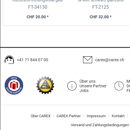
Kunststofftönungsfolie gelb
SPRAY
schwarz glänzend
30x100cm
FT-34130
FT-2125
CHF 20.00 *
CHF 32.00 *
+41 71 844 07 00
carex@carex.ch
Über uns
M
Unsere Partner
D
Jobs
F
Über CAREX
CAREX Partner
Impressum
Kontakt
Versand und Zahlungsbedingungen