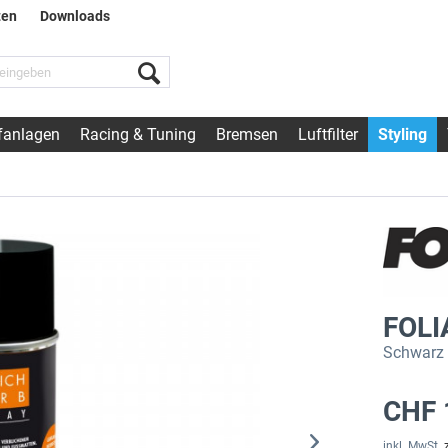
ten
Downloads
fanlagen
Racing & Tuning
Bremsen
Luftfilter
Styling
FOLI
Schwarz m
CHF 
inkl. MwSt.