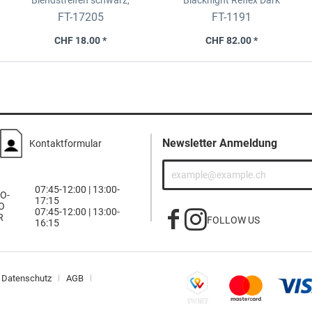
Blendstreifen
schwarz,
Blacknight Reflex Dark
15x152cm
Universell, 76x300cm
FT-17205
FT-1191
CHF 18.00 *
CHF 82.00 *
Newsletter Anmeldung
Kontaktformular
07:45-12:00 | 13:00-
O-
17:15
O
07:45-12:00 | 13:00-
R
FOLLOW US
16:15
Datenschutz
AGB