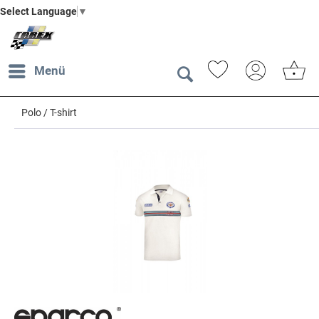
Select Language
▼
Menü
Polo / T-shirt