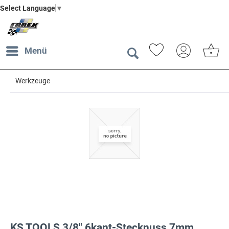
Select Language
▼
Menü
Werkzeuge
KS TOOLS 3/8" 6kant-Stecknuss,7mm