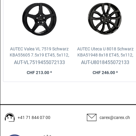
AUTEC Valea VL 7519 Schwarz
AUTEC Uteca U 8018 Schwarz
KBA55605
7.5x19 ET45, 5x112,
KBA51948
8x18 ET45, 5x112,
D.70 ZR
D.70 ZR
AUT-VL7519455072133
AUT-U8018455072133
CHF 213.00 *
CHF 246.00 *
+41 71 844 07 00
carex@carex.ch