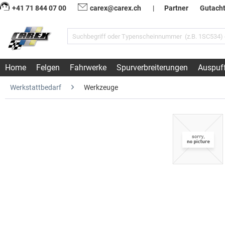
+41 71 844 07 00
carex@carex.ch
|
Partner
Gutach
Home
Felgen
Fahrwerke
Spurverbreiterungen
Auspuf
Werkstattbedarf
Werkzeuge