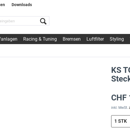
ten
Downloads
fanlagen
Racing & Tuning
Bremsen
Luftfilter
Styling
KS T
Stec
CHF 
inkl. MwSt.