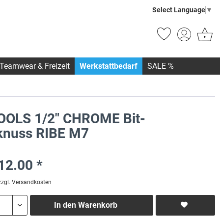
Select Language
▼
Teamwear & Freizeit
Werkstattbedarf
SALE %
OOLS 1/2" CHROME Bit-
knuss RIBE M7
12.00 *
zzgl. Versandkosten
In den
Warenkorb