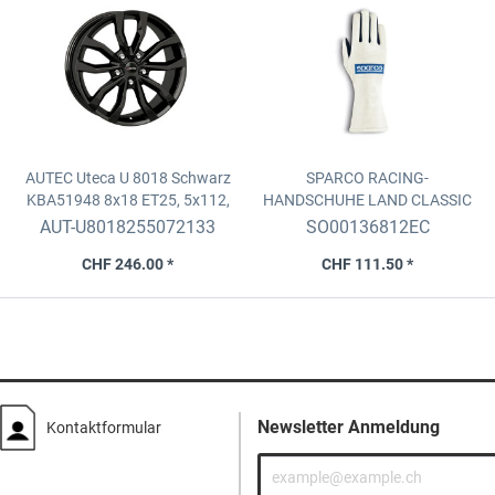
AUTEC Uteca U 8018 Schwarz
SPARCO RACING-
KBA51948
8x18 ET25, 5x112,
HANDSCHUHE LAND CLASSIC
D.70 ZR
2025 (FIA)
Ecru, Grösse 12
AUT-U8018255072133
SO00136812EC
CHF 246.00 *
CHF 111.50 *
Newsletter Anmeldung
Kontaktformular