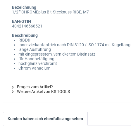
Bezeichnung
1/2"" CHROMEplus Bit-Stecknuss RIBE, M7
EAN/GTIN
4042146568521
Beschreibung
RIBE®
Innenvierkantantrieb nach DIN 3120 / ISO 1174 mit Kugelfangr
lange Ausführung
mit eingepresstem, vernickeltem Biteinsatz
für Handbetätigung
hochglanz verchromt
Chrom Vanadium
Fragen zum Artikel?
Weitere Artikel von KS TOOLS
Kunden haben sich ebenfalls angesehen