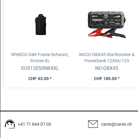
SPARCO Gilet Frame
Schwarz,
NOCO GBX45 Startbooster &
Grösse XL
Powerbank 1250A/12V
1250A/12V
SO013050NR4XL
NO-GBX45
CHF 43.00 *
CHF 180.00 *
+41 71 844 07 00
carex@carex.ch