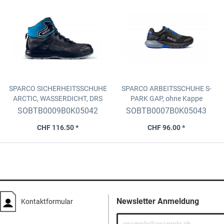
SPARCO SICHERHEITSSCHUHE
SPARCO ARBEITSSCHUHE S-
ARCTIC, WASSERDICHT, DRS
PARK GAP, ohne Kappe
Schwarz-Blau, S7S SR FO CI HI
Schwarz-Blau, 01 SR FO HRO,
SOBTB0009B0K05042
SOBTB0007B0K05043
SC, DRS, Grösse 42
Grösse 43
CHF 116.50 *
CHF 96.00 *
Newsletter Anmeldung
Kontaktformular