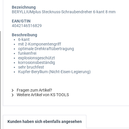
Bezeichnung
BERYLLIUMplus Stecknuss-Schraubendreher 6-kant 8 mm
EAN/GTIN
4042146516829
Beschreibung
6-kant
mit 2-Komponentengriff
optimale Drehkraftübertragung
funkenfrei
explosionsgeschützt
korrosionsbeständig
sehr bruchfest
Kupfer-Beryllium (Nicht-Eisen-Legierung)
Fragen zum Artikel?
Weitere Artikel von KS TOOLS
Kunden haben sich ebenfalls angesehen