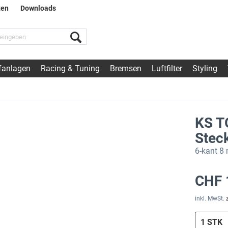
ten
Downloads
fanlagen
Racing & Tuning
Bremsen
Luftfilter
Styling
KS T
Steck
6-kant 8
CHF 
inkl. MwSt.