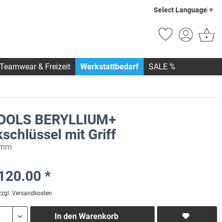
Select Language
▼
Teamwear & Freizeit
Werkstattbedarf
SALE %
OOLS BERYLLIUM+
schlüssel mit Griff
 mm
120.00 *
zzgl. Versandkosten
In den
Warenkorb