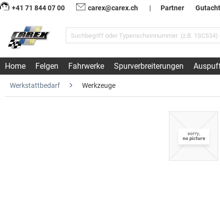
+41 71 844 07 00
carex@carex.ch
|
Partner
Gutach
Home
Felgen
Fahrwerke
Spurverbreiterungen
Auspuf
Werkstattbedarf
Werkzeuge