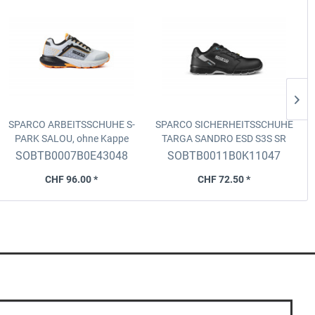
SPARCO ARBEITSSCHUHE S-
SPARCO SICHERHEITSSCHUHE
S
PARK SALOU, ohne Kappe
TARGA SANDRO
ESD S3S SR
Silber-Schwarz, 01 SR FO HRO,
FO, Schwarz/Dunkelgrau,
SOBTB0007B0E43048
SOBTB0011B0K11047
Grösse 48
Grösse 47
CHF 96.00 *
CHF 72.50 *