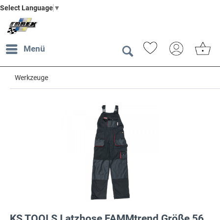
Select Language
▼
Menü
Werkzeuge
KS TOOLS Latzhose FAMMtrend Größe 56