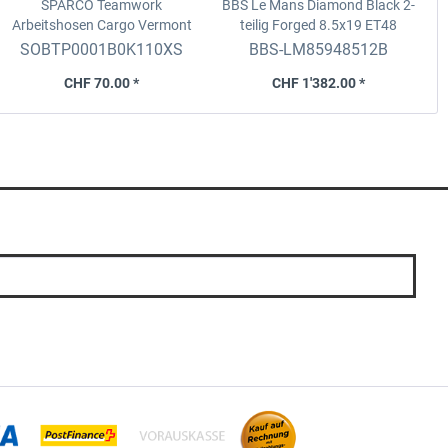
SPARCO Teamwork
BBS Le Mans Diamond Black 2-
Arbeitshosen Cargo Vermont
teilig Forged
8.5x19 ET48
Schwarz-Dunkelgrau, Grösse
5x112 D. 82.0
SOBTP0001B0K110XS
BBS-LM85948512B
XS
CHF 70.00 *
CHF 1'382.00 *