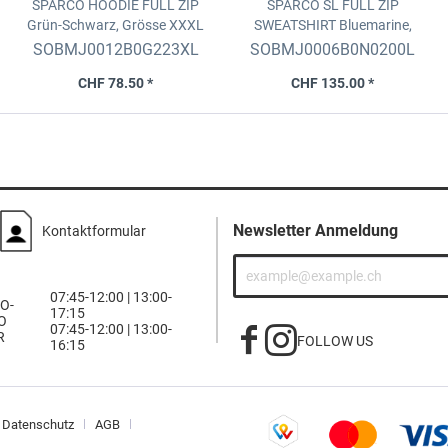
SPARCO HOODIE FULL ZIP
SPARCO SL FULL ZIP
Grün-Schwarz, Grösse XXXL
SWEATSHIRT
Bluemarine,
Grösse L
SOBMJ0012B0G223XL
SOBMJ0006B0N0200L
CHF 78.50 *
CHF 135.00 *
Newsletter Anmeldung
Kontaktformular
07:45-12:00 | 13:00-
O-
17:15
O
07:45-12:00 | 13:00-
R
FOLLOW US
16:15
Datenschutz
AGB