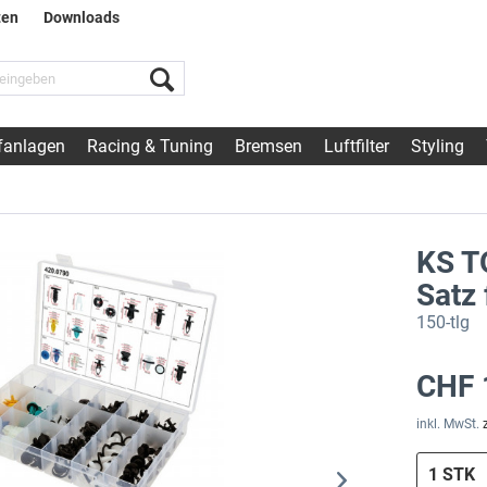
ten
Downloads
fanlagen
Racing & Tuning
Bremsen
Luftfilter
Styling
KS T
Satz 
150-tlg
CHF 
inkl. MwSt.