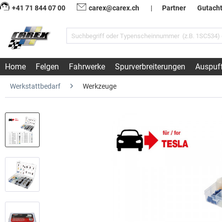
+41 71 844 07 00
carex@carex.ch
|
Partner
Gutach
Home
Felgen
Fahrwerke
Spurverbreiterungen
Auspuf
Werkstattbedarf
Werkzeuge