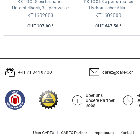
KS TOOLS performance
KS TOOLS e-performance
Unterstellbock, 3 t,
paarweise
Hydraulischer
Akku-
Wagenheber, 2 t
KT1602003
KT1602000
CHF 107.00 *
CHF 647.50 *
+41 71 844 07 00
carex@carex.ch
Über uns
M
Unsere Partner
D
Jobs
F
Über CAREX
CAREX Partner
Impressum
Kontakt