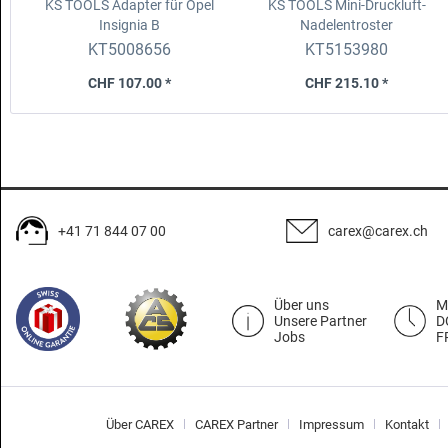
KS TOOLS Adapter für Opel
KS TOOLS Mini-Druckluft-
Insignia B
Nadelentroster
KT5008656
KT5153980
CHF 107.00 *
CHF 215.10 *
+41 71 844 07 00
carex@carex.ch
Über uns
M
Unsere Partner
D
Jobs
F
Über CAREX
CAREX Partner
Impressum
Kontakt