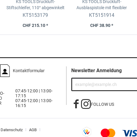
KS TOOLS Druckluft-
KS TOOLS Druckluft-
Stiftschleifer, 110°
abgewinkelt
Ausblaspistole mit flexibler
Düse
KT5153179
KT5151914
CHF 215.10 *
CHF 38.90 *
Newsletter Anmeldung
Kontaktformular
07:45-12:00 | 13:00-
O-
17:15
O
07:45-12:00 | 13:00-
R
FOLLOW US
16:15
Datenschutz
AGB