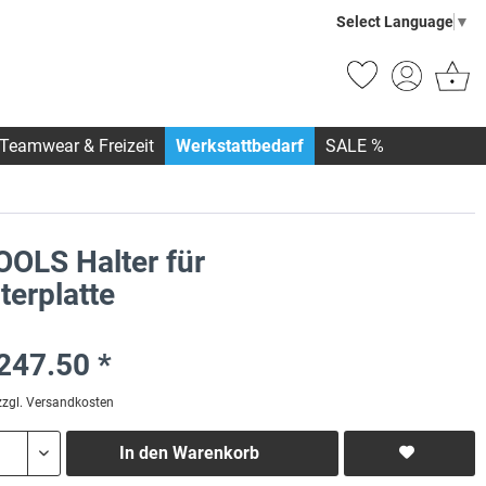
Select Language
▼
Teamwear & Freizeit
Werkstattbedarf
SALE %
OOLS Halter für
terplatte
247.50 *
zzgl. Versandkosten
In den
Warenkorb