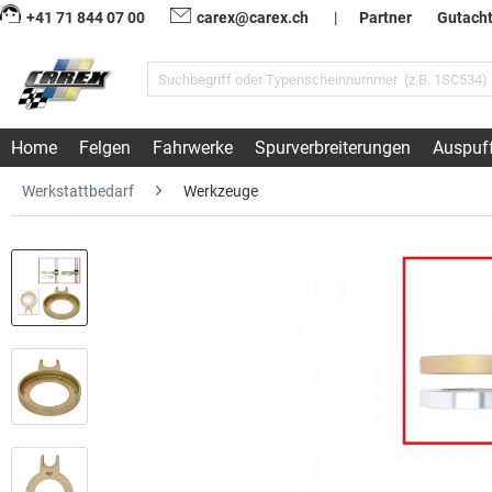
+41 71 844 07 00
carex@carex.ch
|
Partner
Gutach
Home
Felgen
Fahrwerke
Spurverbreiterungen
Auspuf
Werkstattbedarf
Werkzeuge