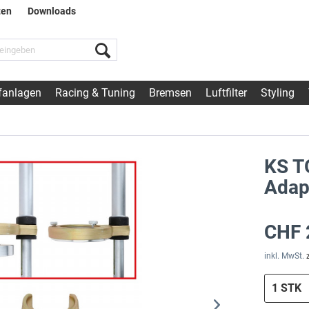
ten
Downloads
fanlagen
Racing & Tuning
Bremsen
Luftfilter
Styling
KS T
Adap
CHF 
inkl. MwSt.