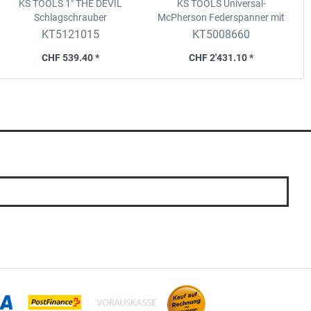
KS TOOLS 1" THE DEVIL
KS TOOLS Universal-
Schlagschrauber
McPherson Federspanner mit
Hochleistungs-Druckluft-
Werkbank-Montagehalter, 7-tlg
KT5121015
KT5008660
Schlagschrauber, 4250Nm
CHF 539.40 *
CHF 2'431.10 *