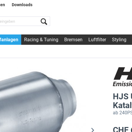
ten
Downloads
fanlagen
Racing & Tuning
Bremsen
Luftfilter
Styling
HJS 
Kata
ab 240PS
CHF 