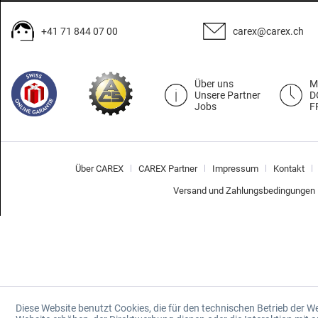
+41 71 844 07 00
carex@carex.ch
Über uns
M
Unsere Partner
D
Jobs
F
Über CAREX
CAREX Partner
Impressum
Kontakt
Versand und Zahlungsbedingungen
Diese Website benutzt Cookies, die für den technischen Betrieb der W