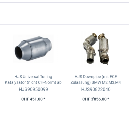
HJS Universal Tuning
HJS Downpipe (mit ECE
Katalysator (nicht CH-Norm)
ab
Zulassung)
BMW M2,M3,M4
180PS / ab 1600 ccm / Euro 2
(Euro 6d) mit OPF
HJS90950099
HJS90822040
CHF 451.00 *
CHF 3'856.00 *