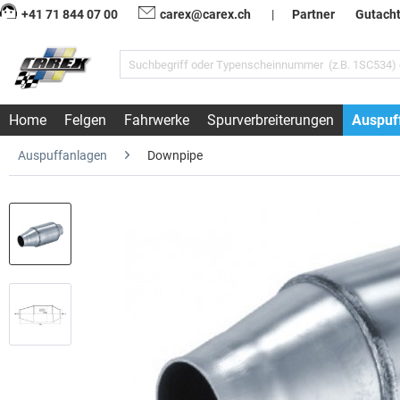
+41 71 844 07 00
carex@carex.ch
|
Partner
Gutach
Home
Felgen
Fahrwerke
Spurverbreiterungen
Auspuf
Auspuffanlagen
Downpipe