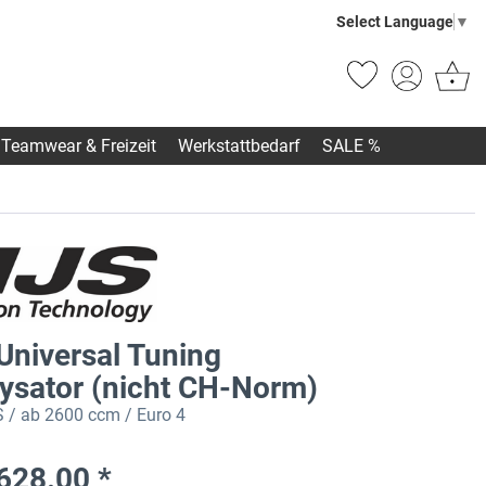
Select Language
▼
Teamwear & Freizeit
Werkstattbedarf
SALE %
Universal Tuning
lysator (nicht CH-Norm)
 / ab 2600 ccm / Euro 4
628.00 *