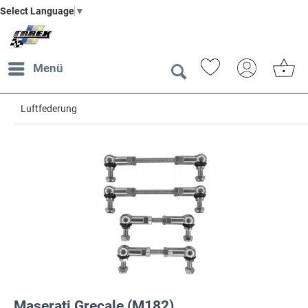
Select Language
▼
Menü
Luftfederung
Maserati Grecale (M182)