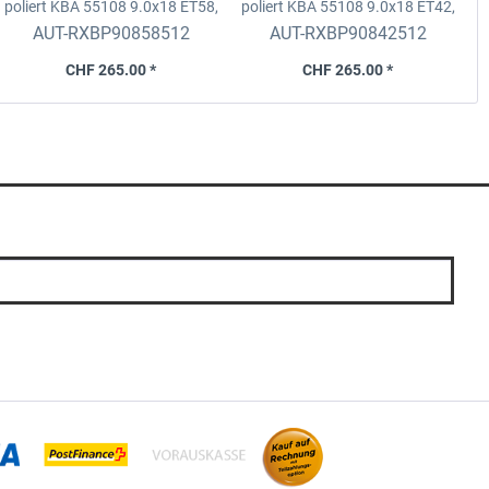
poliert KBA 55108
9.0x18 ET58,
poliert KBA 55108
9.0x18 ET42,
p
5x112 D.66,5 fix
5x112 D.66,6 fix
AUT-RXBP90858512
AUT-RXBP90842512
CHF 265.00 *
CHF 265.00 *