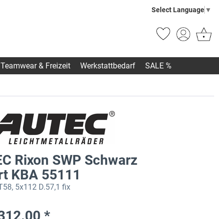
Select Language
▼
Teamwear & Freizeit
Werkstattbedarf
SALE %
C Rixon SWP Schwarz
ert KBA 55111
58, 5x112 D.57,1 fix
312.00 *