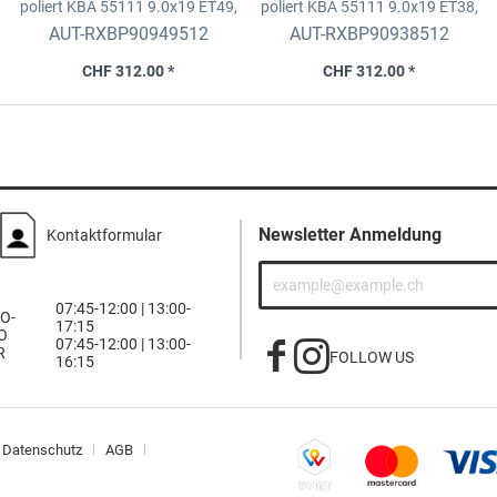
poliert KBA 55111
9.0x19 ET49,
poliert KBA 55111
9.0x19 ET38,
5x112 D.66,5 fix
5x112 D.66,6 fix
AUT-RXBP90949512
AUT-RXBP90938512
CHF 312.00 *
CHF 312.00 *
Newsletter Anmeldung
Kontaktformular
07:45-12:00 | 13:00-
O-
17:15
O
07:45-12:00 | 13:00-
R
FOLLOW US
16:15
Datenschutz
AGB