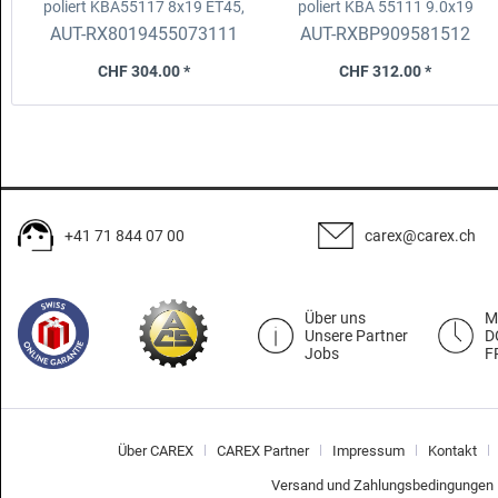
poliert KBA55117
8x19 ET45,
poliert KBA 55111
9.0x19
5x112, D.57.1 Fix/ZR
ET58.1, 5x112 D.66,5 fix
AUT-RX8019455073111
AUT-RXBP909581512
CHF 304.00 *
CHF 312.00 *
+41 71 844 07 00
carex@carex.ch
Über uns
M
Unsere Partner
D
Jobs
F
Über CAREX
CAREX Partner
Impressum
Kontakt
Versand und Zahlungsbedingungen