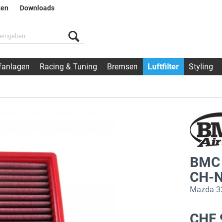
ten
Downloads
fanlagen
Racing & Tuning
Bremsen
Luftfilter
Styling
BMC 
CH-N
Mazda 32
CHF 