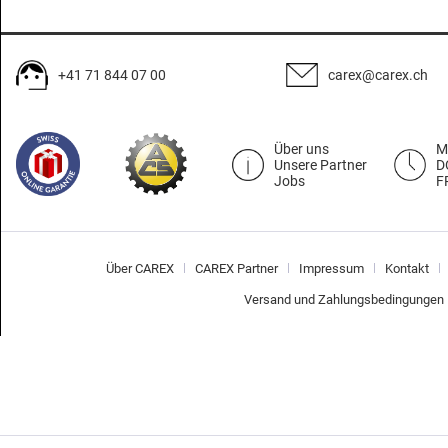
+41 71 844 07 00
carex@carex.ch
Über uns
M
Unsere Partner
D
Jobs
F
Über CAREX
CAREX Partner
Impressum
Kontakt
Versand und Zahlungsbedingungen