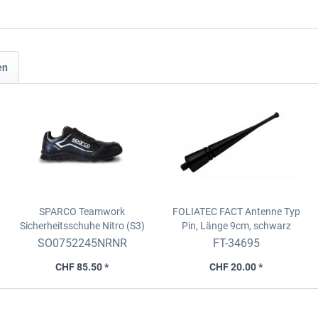
en
SPARCO Teamwork
FOLIATEC FACT Antenne
Typ
Sicherheitsschuhe Nitro (S3)
Pin, Länge 9cm, schwarz
schwarz, Leder, Grösse 45,
SO0752245NRNR
FT-34695
letzte Paare
CHF 85.50 *
CHF 20.00 *