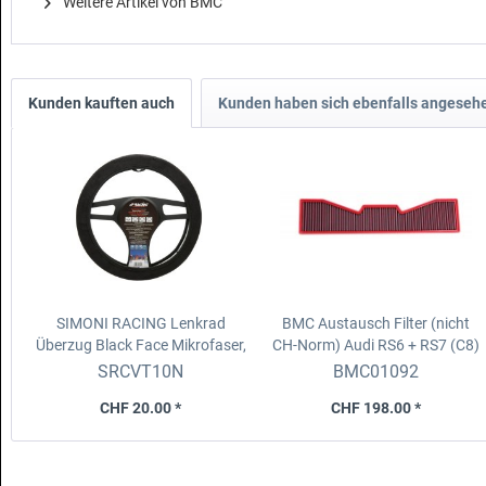
Weitere Artikel von BMC
Kunden kauften auch
Kunden haben sich ebenfalls angeseh
SIMONI RACING Lenkrad
BMC Austausch Filter (nicht
Überzug Black Face
Mikrofaser,
CH-Norm)
Audi RS6 + RS7 (C8)
schwarz, Durchmesser 35-
600 HP (2019-)
SRCVT10N
BMC01092
38cm
CHF 20.00 *
CHF 198.00 *