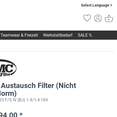
Select Language
▼
Teamwear & Freizeit
Werkstattbedarf
SALE %
Austausch Filter (Nicht
orm)
3 F/S IV (BJ) 1.4/1.4 16V
94.00 *