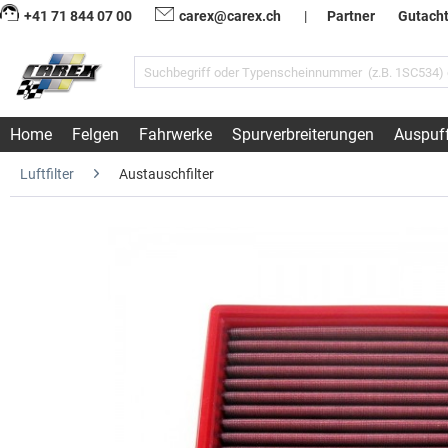
+41 71 844 07 00
carex@carex.ch
|
Partner
Gutach
Home
Felgen
Fahrwerke
Spurverbreiterungen
Auspuf
Luftfilter
Austauschfilter