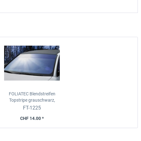
FOLIATEC Blendstreifen
Topstripe
grauschwarz,
universell, 15x152 cm
FT-1225
CHF 14.00 *