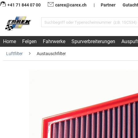
+41 71 844 07 00
carex@carex.ch
|
Partner
Gutach
Home
Felgen
Fahrwerke
Spurverbreiterungen
Auspuf
Luftfilter
Austauschfilter