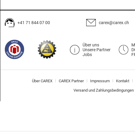
+41 71 844 07 00
carex@carex.ch
Über uns
M
Unsere Partner
D
Jobs
F
Über CAREX
CAREX Partner
Impressum
Kontakt
Versand und Zahlungsbedingungen