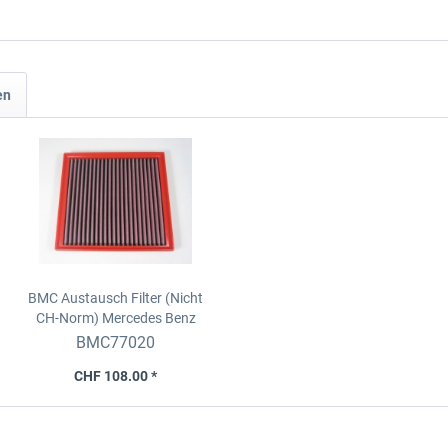
en
BMC Austausch Filter (Nicht
CH-Norm)
Mercedes Benz
(C117) CLA 200CDI (136HP)
BMC77020
(13-)
CHF 108.00 *