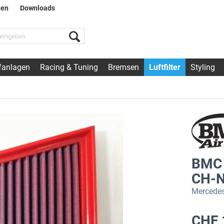
ten
Downloads
fanlagen
Racing & Tuning
Bremsen
Luftfilter
Styling
BMC 
CH-N
Mercedes
CHF 