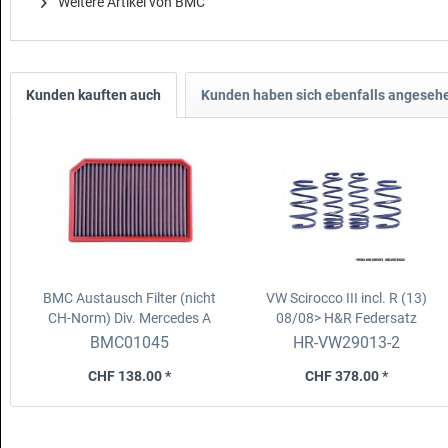
Weitere Artikel von BMC
Kunden kauften auch
Kunden haben sich ebenfalls angeseh
BMC Austausch Filter (nicht
VW Scirocco III incl. R (13)
CH-Norm)
Div. Mercedes A
08/08>
H&R Federsatz
(W177) + B (W247) + CLA +
BMC01045
HR-VW29013-2
GLB 18-
CHF 138.00 *
CHF 378.00 *