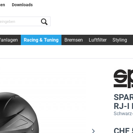
ten
Downloads
fanlagen
Racing & Tuning
Bremsen
Luftfilter
Styling
SPA
RJ-I
Schwarz-
CHF 