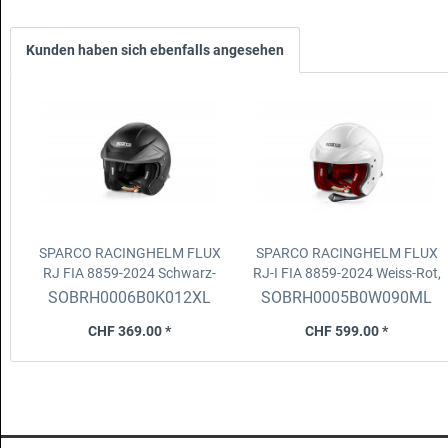
Kunden haben sich ebenfalls angesehen
SPARCO RACINGHELM FLUX
SPARCO RACINGHELM FLUX
RJ FIA 8859-2024
Schwarz-
RJ-I FIA 8859-2024
Weiss-Rot,
Schwarz, Grösse XXL(62)
Grösse M/L(59)
SOBRH0006B0K012XL
SOBRH0005B0W090ML
CHF 369.00 *
CHF 599.00 *