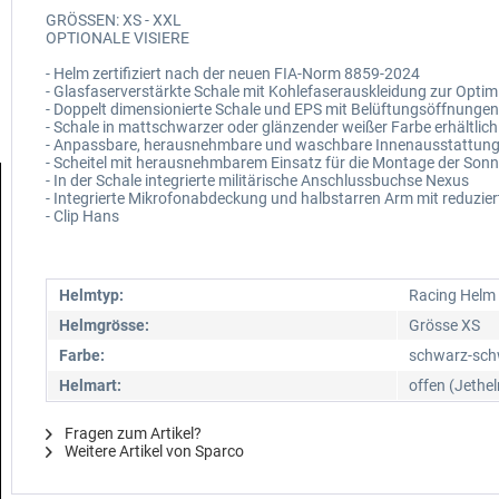
GRÖSSEN: XS - XXL
OPTIONALE VISIERE
- Helm zertifiziert nach der neuen FIA-Norm 8859-2024
- Glasfaserverstärkte Schale mit Kohlefaserauskleidung zur Opti
- Doppelt dimensionierte Schale und EPS mit Belüftungsöffnungen
- Schale in mattschwarzer oder glänzender weißer Farbe erhältlich
- Anpassbare, herausnehmbare und waschbare Innenausstattung (
- Scheitel mit herausnehmbarem Einsatz für die Montage der Sonn
- In der Schale integrierte militärische Anschlussbuchse Nexus
- Integrierte Mikrofonabdeckung und halbstarren Arm mit reduzie
- Clip Hans
Helmtyp:
Racing Helm
Helmgrösse:
Grösse XS
Farbe:
schwarz-sch
Helmart:
offen (Jethe
Fragen zum Artikel?
Weitere Artikel von Sparco