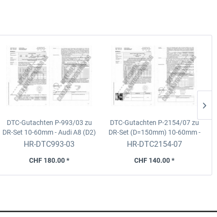
DTC-Gutachten P-993/03 zu
DTC-Gutachten P-2154/07 zu
DR-Set
10-60mm - Audi A8 (D2)
DR-Set (D=150mm)
10-60mm -
D
2-/4WD
Quattro/Audi A4 (QB6) 4WD
HR-DTC993-03
HR-DTC2154-07
inkl.S4 Cabrio
CHF 180.00 *
CHF 140.00 *