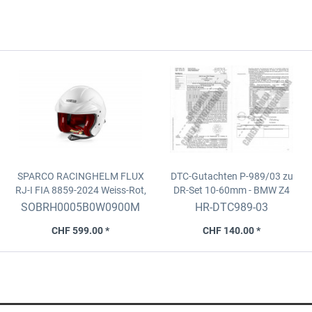
SPARCO RACINGHELM FLUX
DTC-Gutachten P-989/03 zu
RJ-I FIA 8859-2024
Weiss-Rot,
DR-Set
10-60mm - BMW Z4
Grösse M(57-58)
(Z85) Roadster/Coupe
SOBRH0005B0W0900M
HR-DTC989-03
CHF 599.00 *
CHF 140.00 *