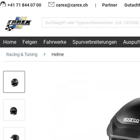
+41 71 844 07 00
carex@carex.ch
|
Partner
Gutach
Home
Felgen
Fahrwerke
Spurverbreiterungen
Auspuf
Racing & Tuning
Helme