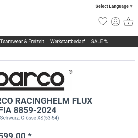
Select Language
▼
Teamwear & Freizeit
Werkstattbedarf
SALE %
RCO RACINGHELM FLUX
 FIA 8859-2024
Schwarz, Grösse XS(53-54)
599.00 *