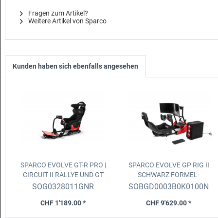
Fragen zum Artikel?
Weitere Artikel von Sparco
Kunden haben sich ebenfalls angesehen
SPARCO EVOLVE GT-R PRO |
SPARCO EVOLVE GP RIG II
CIRCUIT II
RALLYE UND GT
SCHWARZ
FORMEL-
FAHRSIMULATOR
FAHRSIMULATOR
SOG0328011GNR
SOBGD0003B0K0100N
CHF 1'189.00 *
CHF 9'629.00 *