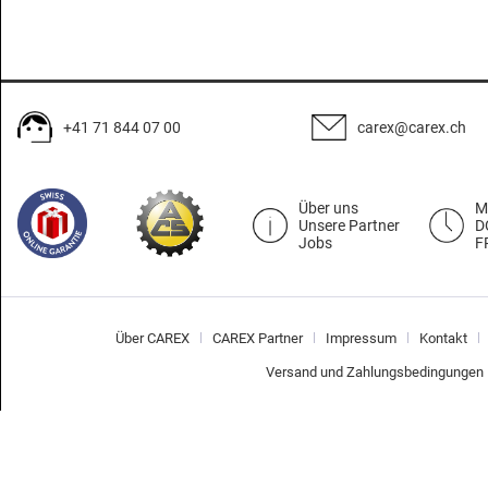
+41 71 844 07 00
carex@carex.ch
Über uns
M
Unsere Partner
D
Jobs
F
Über CAREX
CAREX Partner
Impressum
Kontakt
Versand und Zahlungsbedingungen