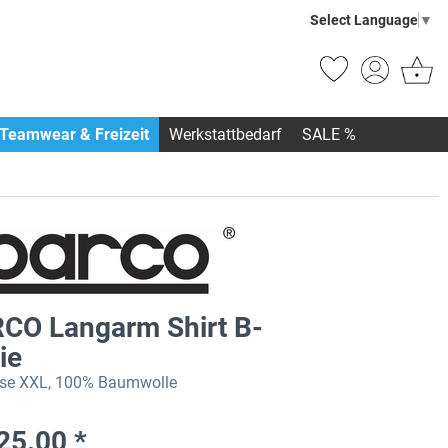
Select Language
▼
Teamwear & Freizeit
Werkstattbedarf
SALE %
CO Langarm Shirt B-
ie
sse XXL, 100% Baumwolle
25.00 *