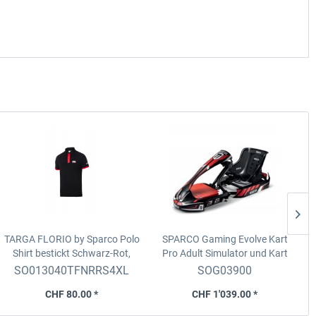
TARGA FLORIO by Sparco Polo
SPARCO Gaming Evolve Kart
Shirt bestickt
Schwarz-Rot,
Pro Adult
Simulator und Kart
Grösse XL (100% Baumwolle,
Sitz für Erwachsene
SO013040TFNRRS4XL
SOG03900
200gr/m2)
CHF 80.00 *
CHF 1'039.00 *