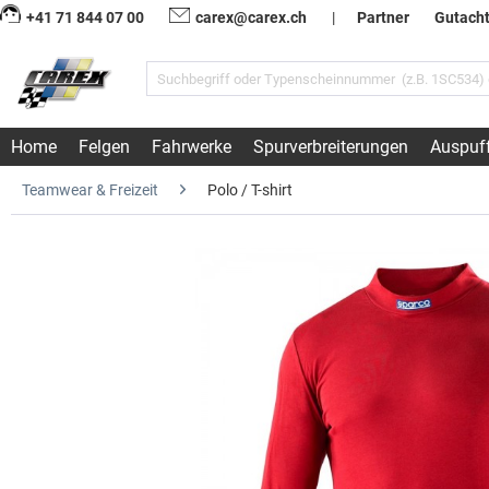
+41 71 844 07 00
carex@carex.ch
|
Partner
Gutach
Home
Felgen
Fahrwerke
Spurverbreiterungen
Auspuf
Teamwear & Freizeit
Polo / T-shirt