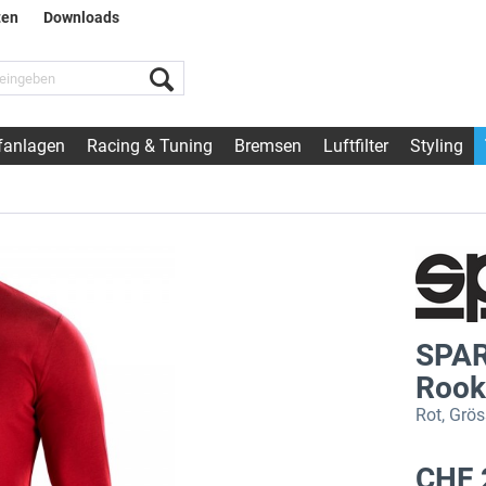
ten
Downloads
fanlagen
Racing & Tuning
Bremsen
Luftfilter
Styling
SPAR
Rook
Rot, Grö
CHF 