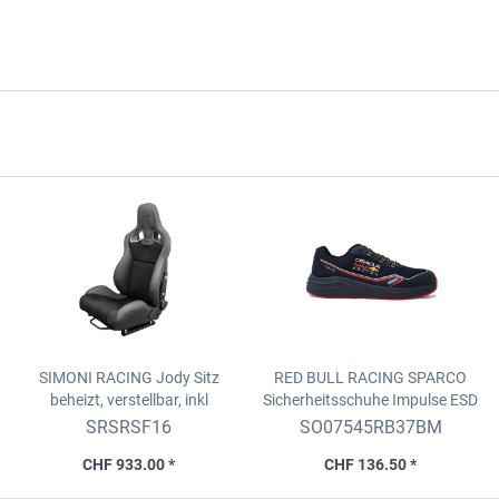
SIMONI RACING Jody Sitz
RED BULL RACING SPARCO
beheizt, verstellbar, inkl
Sicherheitsschuhe Impulse
ESD
Laufschiene
S1PS SR FO HRO, Marine Blau,
SRSRSF16
SO07545RB37BM
Grösse 37
CHF 933.00 *
CHF 136.50 *