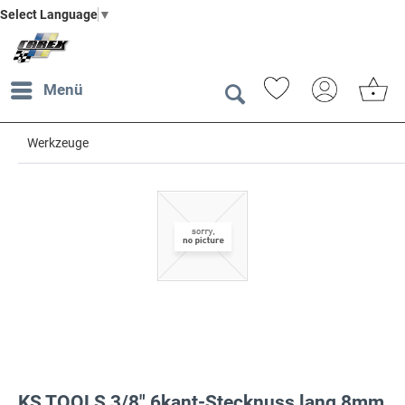
Select Language
▼
Menü
Werkzeuge
KS TOOLS 3/8" 6kant-Stecknuss,lang,8mm