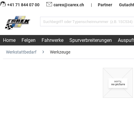
+41 71 844 07 00
carex@carex.ch
|
Partner
Gutach
Home
Felgen
Fahrwerke
Spurverbreiterungen
Auspuf
Werkstattbedarf
Werkzeuge