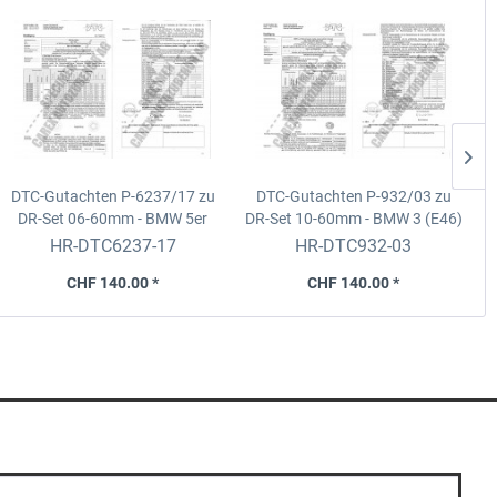
DTC-Gutachten P-6237/17 zu
DTC-Gutachten P-932/03 zu
DR-Set
06-60mm - BMW 5er
DR-Set
10-60mm - BMW 3 (E46)
(G5L/G5K) Limousine/Kombi
2-/4WD
HR-DTC6237-17
HR-DTC932-03
2-/4WD
CHF 140.00 *
CHF 140.00 *