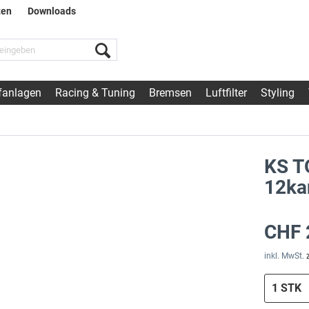
ten
Downloads
fanlagen
Racing & Tuning
Bremsen
Luftfilter
Styling
KS T
12ka
CHF 
inkl. MwSt.