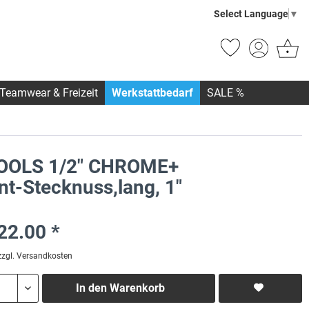
Select Language
▼
Teamwear & Freizeit
Werkstattbedarf
SALE %
OOLS 1/2" CHROME+
nt-Stecknuss,lang, 1"
22.00 *
zzgl. Versandkosten
In den
Warenkorb