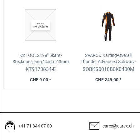
KS TOOLS 3/8" 6kant-
SPARCO Karting-Overall
Stecknuss,lang,14mm 63mm
Thunder Advanced
Schwarz-
lang
,auf Hänger
Fluo Orange, Grösse M
KT9173834-E
SOBKS0010B0K0400M
CHF 9.00 *
CHF 249.00 *
+41 71 844 07 00
carex@carex.ch