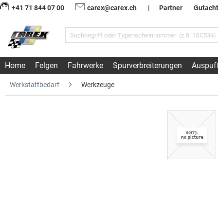
+41 71 844 07 00
carex@carex.ch
|
Partner
Gutach
Home
Felgen
Fahrwerke
Spurverbreiterungen
Auspuf
Werkstattbedarf
Werkzeuge