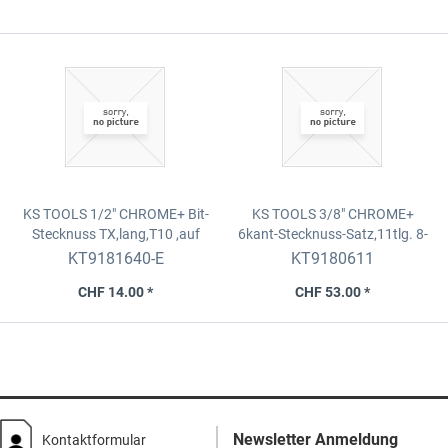
KS TOOLS 1/2" CHROME+ Bit-
KS TOOLS 3/8" CHROME+
Stecknuss TX,lang,T10
,auf
6kant-Stecknuss-Satz,11tlg.
8-
Hänger
19mm,lang
KT9181640-E
KT9180611
CHF 14.00 *
CHF 53.00 *
Newsletter Anmeldung
Kontaktformular