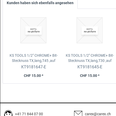
Kunden haben sich ebenfalls angesehen
KS TOOLS 1/2" CHROME+ Bit-
KS TOOLS 1/2" CHROME+ Bit-
Stecknuss TX,lang,T45
,auf
Stecknuss TX,lang,T30
,auf
Hänger
Hänger
KT9181647-E
KT9181645-E
CHF 15.00 *
CHF 15.00 *
+41 71 844 07 00
carex@carex.ch