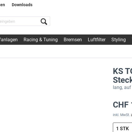
ten
Downloads
fanlagen
Racing & Tuning
Bremsen
Luftfilter
Styling
KS T
Stec
lang, au
CHF 
inkl. MwSt.