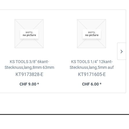
KS TOOLS 3/8" 6kant-
KS TOOLS 1/4" 12kant-
Stecknuss,lang,8mm 63mm
Stecknuss,lang,5mm auf
lang
,auf Hänger
Hänger
KT9173828-E
KT9171605-E
CHF 9.00 *
CHF 6.00 *