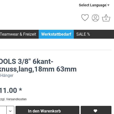
Select Language
▼
Teamwear & Freizeit
Werkstattbedarf
SALE %
OOLS 3/8" 6kant-
knuss,lang,18mm 63mm
f Hänger
11.00 *
zzgl. Versandkosten
In den
Warenkorb