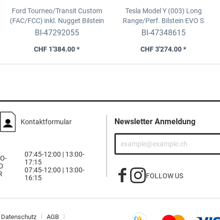
Ford Tourneo/Transit Custom
Tesla Model Y (003) Long
(FAC/FCC) inkl. Nugget
Bilstein
Range/Perf.
Bilstein EVO S
B14 Gewindefahrwerk
Gewindefahrwerk
BI-47292055
BI-47348615
CHF 1'384.00 *
CHF 3'274.00 *
Newsletter Anmeldung
Kontaktformular
07:45-12:00 | 13:00-
O-
17:15
O
07:45-12:00 | 13:00-
R
FOLLOW US
16:15
Datenschutz
AGB