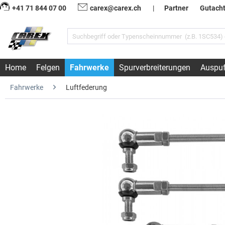
+41 71 844 07 00
carex@carex.ch
|
Partner
Gutach
Home
Felgen
Fahrwerke
Spurverbreiterungen
Auspuf
Fahrwerke
Luftfederung