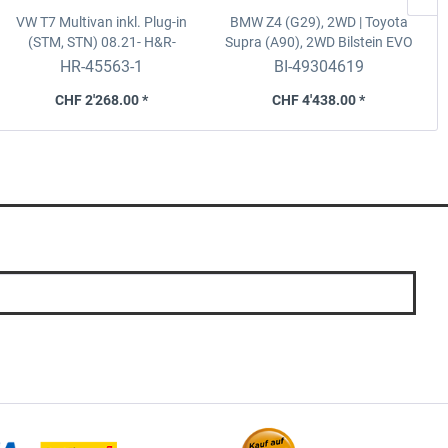
VW T7 Multivan inkl. Plug-in
BMW Z4 (G29), 2WD | Toyota
(STM, STN) 08.21-
H&R-
Supra (A90), 2WD
Bilstein EVO
Twintube Edelstahl-Gewindefw
SE Gewindefahrwerk
HR-45563-1
BI-49304619
CHF 2'268.00 *
CHF 4'438.00 *