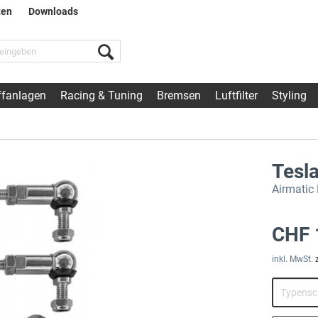
ten
Downloads
fanlagen
Racing & Tuning
Bremsen
Luftfilter
Styling
Tesl
Airmatic
CHF 
inkl. MwSt.