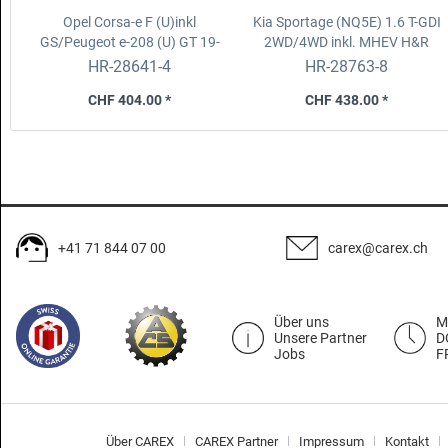
Opel Corsa-e F (U)inkl
Kia Sportage (NQ5E) 1.6 T-GDI
GS/Peugeot e-208 (U) GT 19-
2WD/4WD inkl. MHEV
H&R
H&R-Federsatz
Federsatz
HR-28641-4
HR-28763-8
CHF 404.00 *
CHF 438.00 *
+41 71 844 07 00
carex@carex.ch
Über uns
M
Unsere Partner
D
Jobs
F
Über CAREX
CAREX Partner
Impressum
Kontakt