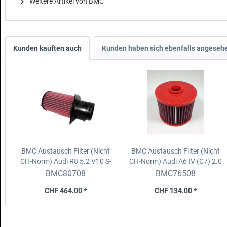
Weitere Artikel von BMC
Kunden kauften auch
Kunden haben sich ebenfalls angeseh
BMC Austausch Filter (Nicht
BMC Austausch Filter (Nicht
CH-Norm)
Audi R8 5.2 V10 S-
CH-Norm)
Audi A6 IV (C7) 2.0
Tronic (550 Hp) (13-)
TDI, 2.0 Hybrid, 4.0 TFSI 11-
BMC80708
BMC76508
CHF 464.00 *
CHF 134.00 *