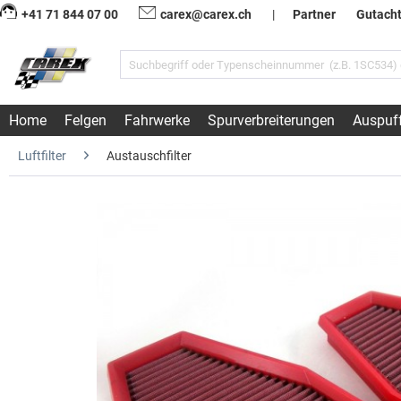
+41 71 844 07 00
carex@carex.ch
|
Partner
Gutach
Home
Felgen
Fahrwerke
Spurverbreiterungen
Auspuf
Luftfilter
Austauschfilter