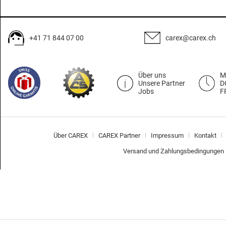
+41 71 844 07 00
carex@carex.ch
Über uns
M
Unsere Partner
D
Jobs
F
Über CAREX
CAREX Partner
Impressum
Kontakt
Versand und Zahlungsbedingungen