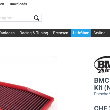
ten
Downloads
fanlagen
Racing & Tuning
Bremsen
Luftfilter
Styling
BMC 
Kit 
Porsche 9
CHF 