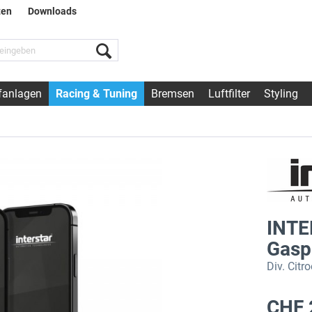
ten
Downloads
fanlagen
Racing & Tuning
Bremsen
Luftfilter
Styling
INTE
Gasp
Div. Citr
CHF 