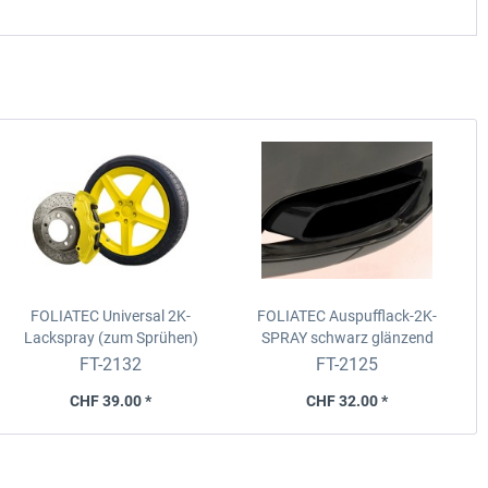
FOLIATEC Universal 2K-
FOLIATEC Auspufflack-2K-
Lackspray (zum Sprühen)
SPRAY
schwarz glänzend
Farbe: gelb, 400 ml
FT-2132
FT-2125
CHF 39.00 *
CHF 32.00 *