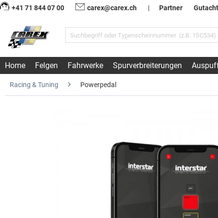
+41 71 844 07 00
carex@carex.ch
|
Partner
Gutach
Home
Felgen
Fahrwerke
Spurverbreiterungen
Auspuf
Racing & Tuning
Powerpedal