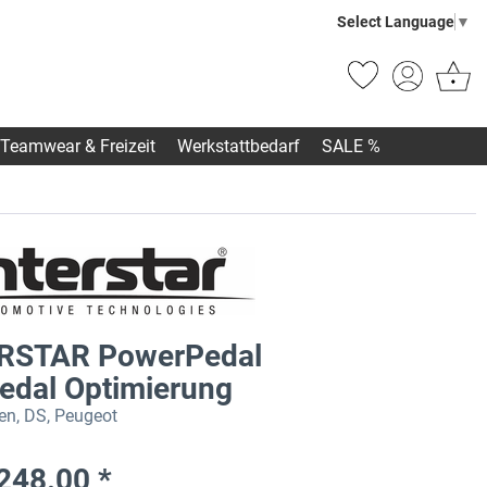
Select Language
▼
Teamwear & Freizeit
Werkstattbedarf
SALE %
RSTAR PowerPedal
edal Optimierung
oen, DS, Peugeot
248.00 *