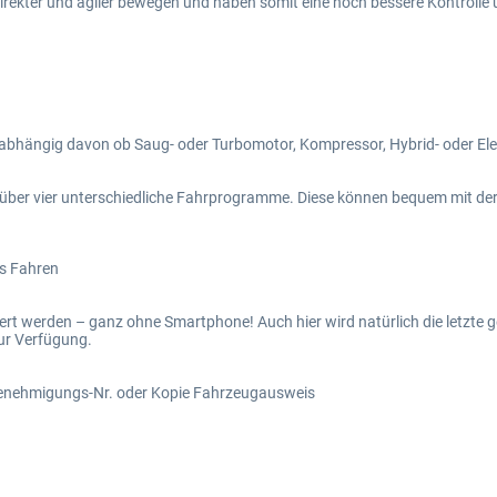
rekter und agiler bewegen und haben somit eine noch bessere Kontrolle ü
abhängig davon ob Saug- oder Turbomotor, Kompressor, Hybrid- oder El
über vier unterschiedliche Fahrprogramme. Diese können bequem mit d
es Fahren
t werden – ganz ohne Smartphone! Auch hier wird natürlich die letzte ge
ur Verfügung.
genehmigungs-Nr. oder Kopie Fahrzeugausweis