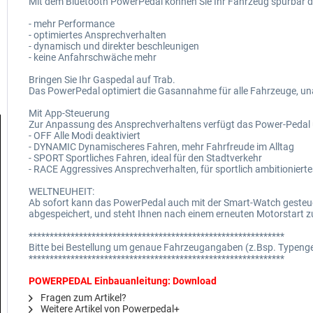
Mit dem Bluetooth PowerPedal können Sie Ihr Fahrzeug spürbar di
- mehr Performance
- optimiertes Ansprechverhalten
- dynamisch und direkter beschleunigen
- keine Anfahrschwäche mehr
Bringen Sie Ihr Gaspedal auf Trab.
Das PowerPedal optimiert die Gasannahme für alle Fahrzeuge, un
Mit App-Steuerung
Zur Anpassung des Ansprechverhaltens verfügt das Power-Pedal 
- OFF Alle Modi deaktiviert
- DYNAMIC Dynamischeres Fahren, mehr Fahrfreude im Alltag
- SPORT Sportliches Fahren, ideal für den Stadtverkehr
- RACE Aggressives Ansprechverhalten, für sportlich ambitioniert
WELTNEUHEIT:
Ab sofort kann das PowerPedal auch mit der Smart-Watch gesteuer
abgespeichert, und steht Ihnen nach einem erneuten Motorstart z
*************************************************************
Bitte bei Bestellung um genaue Fahrzeugangaben (z.Bsp. Typen
*************************************************************
POWERPEDAL Einbauanleitung: Download
Fragen zum Artikel?
Weitere Artikel von Powerpedal+