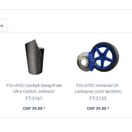
en
FOLIATEC Cockpit-DesignFolie
FOLIATEC Universal 2K-
Ultra Carbon, schwarz-
Lackspray (zum Sprühen)
strukturiert, 152x20cm
Farbe: blau, 400 ml
FT-3161
FT-2133
CHF 39.00 *
CHF 39.00 *