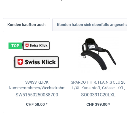
Kunden kauften auch
Kunden haben sich ebenfalls angeseh
TOP
SWISS KLICK
SPARCO F.H.R. H.A.N.S CLU 20
Nummernrahmen/Wechselrahmen
L/XL
Kunststoff, Grösse L/XL,
Set
Langformat, v. 8x30cm + h.
20°, mit beweg. Haltesyst
SW51550250088700
SO00391C20LXL
11x51cm, schwarz
CHF 58.00 *
CHF 399.00 *