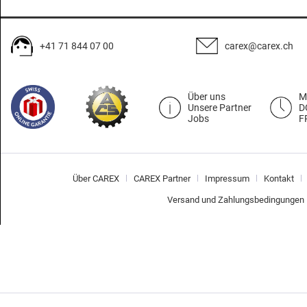
+41 71 844 07 00
carex@carex.ch
Über uns
M
Unsere Partner
D
Jobs
F
Über CAREX
CAREX Partner
Impressum
Kontakt
Versand und Zahlungsbedingungen