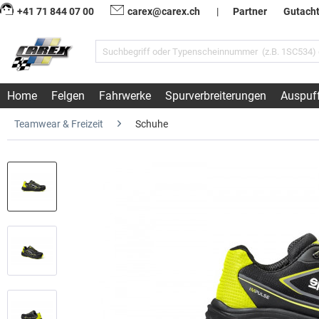
+41 71 844 07 00
carex@carex.ch
|
Partner
Gutach
Home
Felgen
Fahrwerke
Spurverbreiterungen
Auspuf
Teamwear & Freizeit
Schuhe