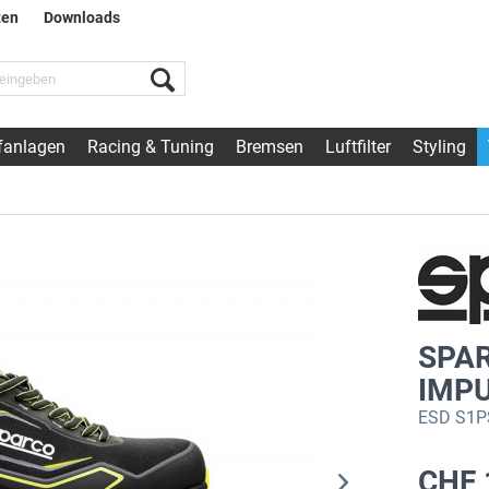
ten
Downloads
fanlagen
Racing & Tuning
Bremsen
Luftfilter
Styling
SPA
IMP
ESD S1PS
CHF 