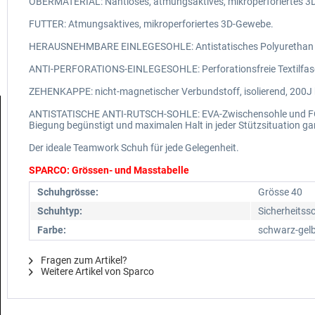
OBERMATERIAL: Nahtloses, atmungsaktives, mikroperforiertes 3D
FUTTER: Atmungsaktives, mikroperforiertes 3D-Gewebe.
HERAUSNEHMBARE EINLEGESOHLE: Antistatisches Polyurethan mi
ANTI-PERFORATIONS-EINLEGESOHLE: Perforationsfreie Textilfas
ZEHENKAPPE: nicht-magnetischer Verbundstoff, isolierend, 200J 
ANTISTATISCHE ANTI-RUTSCH-SOHLE: EVA-Zwischensohle und FO+HRO
Biegung begünstigt und maximalen Halt in jeder Stützsituation gar
Der ideale Teamwork Schuh für jede Gelegenheit.
SPARCO: Grössen- und Masstabelle
Schuhgrösse:
Grösse 40
Schuhtyp:
Sicherheitss
Farbe:
schwarz-gel
Fragen zum Artikel?
Weitere Artikel von Sparco