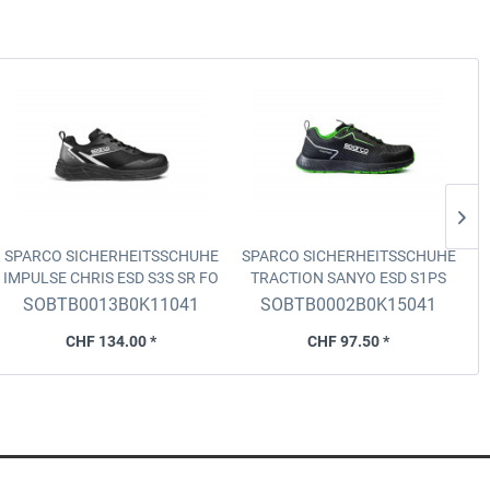
SPARCO SICHERHEITSSCHUHE
SPARCO SICHERHEITSSCHUHE
S
IMPULSE CHRIS
ESD S3S SR FO
TRACTION SANYO
ESD S1PS
I
HRO, Schwarz/Dunkelgrau,
SR FO HRO, Schwarz/Fluogrün,
F
SOBTB0013B0K11041
SOBTB0002B0K15041
Grösse 41
Grösse 41
CHF 134.00 *
CHF 97.50 *