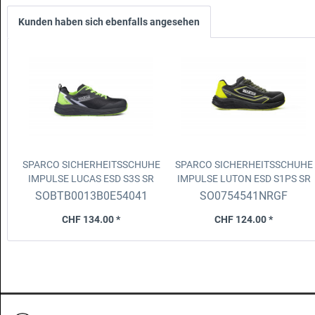
Kunden haben sich ebenfalls angesehen
SPARCO SICHERHEITSSCHUHE
SPARCO SICHERHEITSSCHUHE
IMPULSE LUCAS
ESD S3S SR
IMPULSE LUTON
ESD S1PS SR
FO HRO, Dunkelgrau/Fluogrün,
FO HRO, Schwarz/Gelb Fluo,
SOBTB0013B0E54041
SO0754541NRGF
Grösse 41
Grösse 41
CHF 134.00 *
CHF 124.00 *