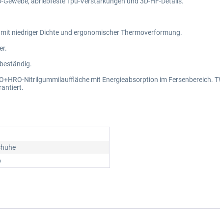
-Gewebe, abriebfeste Tpu-Verstärkungen und 3D-HF-Details.
t niedriger Dichte und ergonomischer Thermoverformung.
er.
beständig.
-Nitrilgummilauffläche mit Energieabsorption im Fersenbereich. TWIS
antiert.
chuhe
b