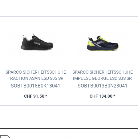
SPARCO SICHERHEITSSCHUHE
SPARCO SICHERHEITSSCHUHE
TRACTION ASAN
ESD S3S SR
IMPULSE GEORGE
ESD S3S SR
FO HRO, Schwarz/Silber,
FO HRO, Marineblau,Gelb Fluo,
SOBTB0018B0K13041
SOBTB0013B0N23041
Grösse 41
Grösse 41
CHF 91.50 *
CHF 134.00 *