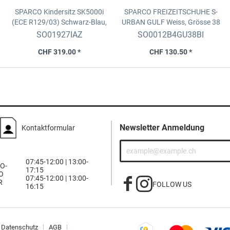
SPARCO Kindersitz SK5000i
SPARCO FREIZEITSCHUHE S-
(ECE R129/03)
Schwarz-Blau,
URBAN GULF
Weiss, Grösse 38
für Kinder von 76-150cm
SO01927IAZ
SO0012B4GU38BI
CHF 319.00 *
CHF 130.50 *
Newsletter Anmeldung
Kontaktformular
07:45-12:00 | 13:00-
O-
17:15
O
07:45-12:00 | 13:00-
R
FOLLOW US
16:15
Datenschutz
AGB