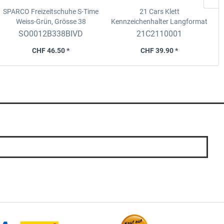
SPARCO Freizeitschuhe S-Time
21 Cars Klett
Weiss-Grün, Grösse 38
Kennzeichenhalter Langformat
Premium
1 Set für 1 Fahrzeug
SO0012B338BIVD
21C2110001
vorne und hinten (Langformat)
CHF 46.50 *
CHF 39.90 *