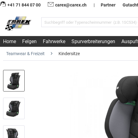
+41 71 844 07 00
carex@carex.ch
|
Partner
Gutach
Home
Felgen
Fahrwerke
Spurverbreiterungen
Auspuf
Teamwear & Freizeit
Kindersitze