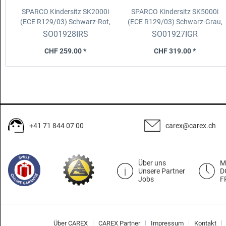
SPARCO Kindersitz SK2000i
SPARCO Kindersitz SK5000i
(ECE R129/03)
Schwarz-Rot,
(ECE R129/03)
Schwarz-Grau,
für Kinder von 100-150cm
für Kinder von 76-150cm
SO01928IRS
SO01927IGR
CHF 259.00 *
CHF 319.00 *
+41 71 844 07 00
carex@carex.ch
Über uns
M
Unsere Partner
D
Jobs
F
Über CAREX
CAREX Partner
Impressum
Kontakt