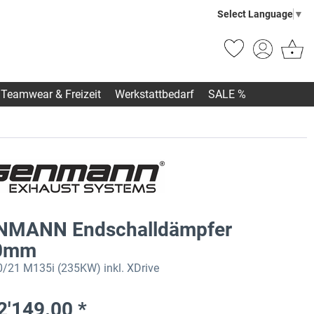
Select Language
▼
Teamwear & Freizeit
Werkstattbedarf
SALE %
NMANN Endschalldämpfer
90mm
21 M135i (235KW) inkl. XDrive
2'149.00 *