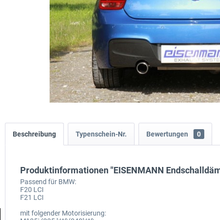
Beschreibung
Typenschein-Nr.
Bewertungen
0
Produktinformationen "EISENMANN Endschalldä
Passend für BMW:
F20 LCI
F21 LCI
mit folgender Motorisierung: