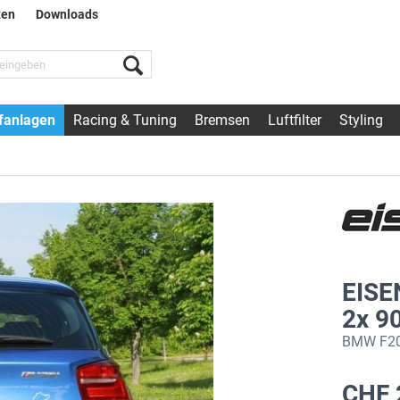
ten
Downloads
fanlagen
Racing & Tuning
Bremsen
Luftfilter
Styling
EISE
2x 
BMW F20/
CHF 