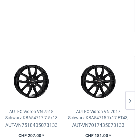
AUTEC Vidron VN 7518
AUTEC Vidron VN 7017
A
Schwarz KBA54717
7.5x18
Schwarz KBA54715
7x17 ET43,
K
ET40, 5x112, D.57.1 Fix/ZR
5x112, D.57.1 Fix/ZR
AUT-VN7518405073133
AUT-VN7017435073133
CHF 207.00 *
CHF 181.00 *