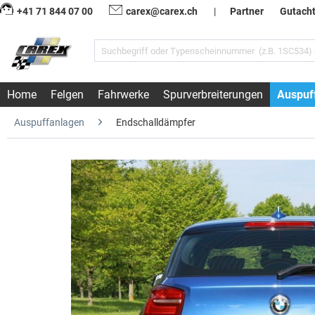
+41 71 844 07 00
carex@carex.ch
|
Partner
Gutach
Home
Felgen
Fahrwerke
Spurverbreiterungen
Auspuf
Auspuffanlagen
Endschalldämpfer