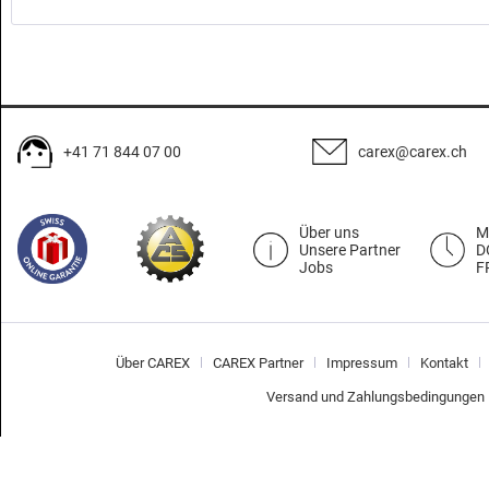
+41 71 844 07 00
carex@carex.ch
Über uns
M
Unsere Partner
D
Jobs
F
Über CAREX
CAREX Partner
Impressum
Kontakt
Versand und Zahlungsbedingungen