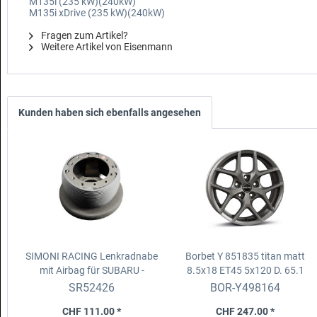
M135i (235 kW)(240kW)
M135i xDrive (235 kW)(240kW)
Fragen zum Artikel?
Weitere Artikel von Eisenmann
Kunden haben sich ebenfalls angesehen
SIMONI RACING Lenkradnabe
Borbet Y 851835 titan matt
mit Airbag
für SUBARU -
8.5x18 ET45 5x120 D. 65.1
Impreza WRX/STI 12/01>11
SR52426
BOR-Y498164
CHF 111.00 *
CHF 247.00 *