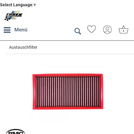
Select Language
▼
Menü
Austauschfilter