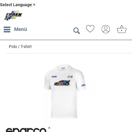
Select Language
▼
Menü
Polo / T-shirt